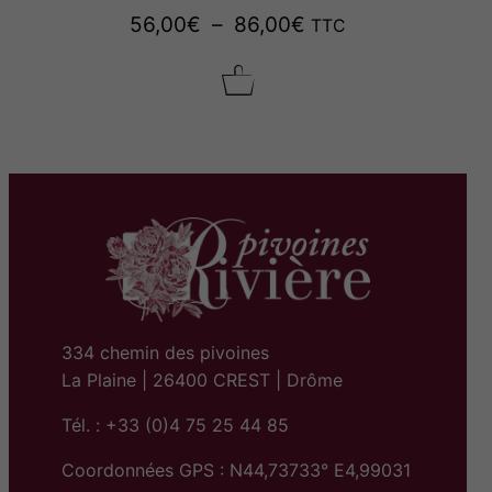
P
56,00
€
–
86,00
€
TTC
l
a
g
e
d
e
p
r
i
x
334 chemin des pivoines
La Plaine | 26400 CREST | Drôme
:
Tél. : +33 (0)4 75 25 44 85
5
Coordonnées GPS : N44,73733° E4,99031
6