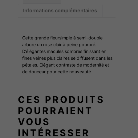
x
é
Informations complémentaires
d
e
M
m
:
Cette grande fleursimple à semi-double
e
arbore un rose clair à peine pourpré.
D’élégantes macules sombres finissant en
M
4
fines veines plus claires se diffusent dans les
a
pétales. Elégant contraste de modernité et
r
de douceur pour cette nouveauté.
8
i
e
,
-
CES PRODUITS
T
0
POURRAIENT
h
é
VOUS
0
r
INTÉRESSER
è