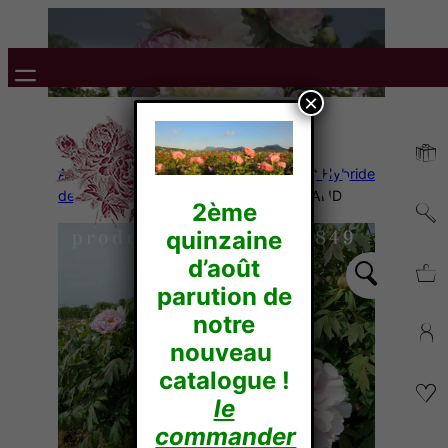
×
Accueil
/
Pivoines Arbustives
/
Rockii et Hybride
de Rockii
/ Mme Marie-Thérèse HERMAND
2ème
quinzaine
d’août
parution de
notre
nouveau
catalogue !
le
commander