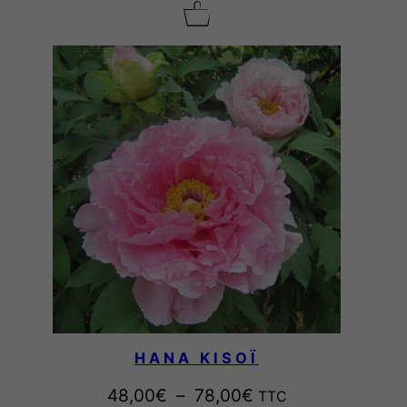
HANA KISOÏ
P
48,00
€
–
78,00
€
TTC