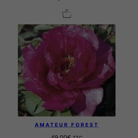
0
0
€
à
7
8
,
0
0
€
AMATEUR FOREST
49,00
€
TTC