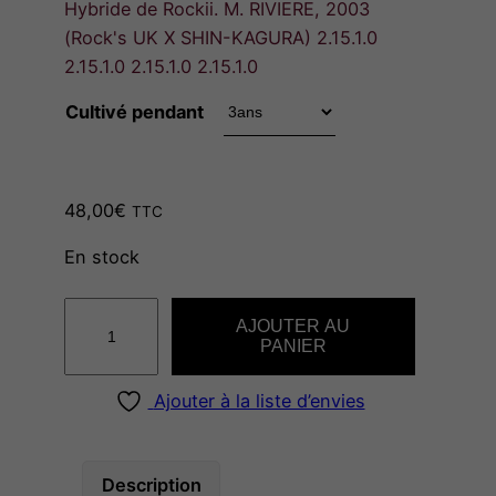
Hybride de Rockii. M. RIVIERE, 2003
a
(Rock's UK X SHIN-KAGURA) 2.15.1.0
2.15.1.0 2.15.1.0 2.15.1.0
g
Cultivé pendant
e
d
48,00
€
TTC
En stock
e
q
p
AJOUTER AU
u
PANIER
a
r
n
Ajouter à la liste d’envies
t
i
i
t
Description