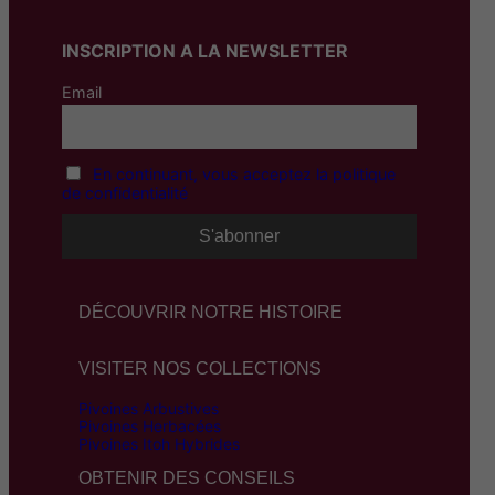
,
INSCRIPTION A LA NEWSLETTER
0
0
Email
€
à
En continuant, vous acceptez la politique
8
de confidentialité
6
,
0
DÉCOUVRIR NOTRE HISTOIRE
0
€
VISITER NOS COLLECTIONS
Pivoines Arbustives
Pivoines Herbacées
Pivoines Itoh Hybrides
OBTENIR DES CONSEILS