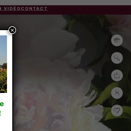
N VIDÉO
CONTACT
×
re
n