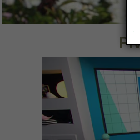
.
Piv