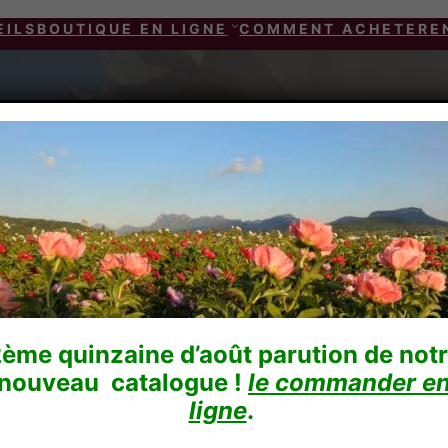
EILS
BOUTIQUE EN LIGNE
COMMENT ACHETER
E
ème quinzaine d’août parution de not
nouveau catalogue !
le commander e
ligne
.