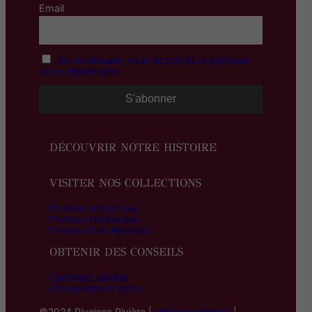
Email
En continuant, vous acceptez la politique
de confidentialité
DÉCOUVRIR NOTRE HISTOIRE
VISITER NOS COLLECTIONS
Pivoines Arbustives
Pivoines Herbacées
Pivoines Itoh Hybrides
OBTENIR DES CONSEILS
Comment planter
Préventions et soins
©2024 Pivoines Rivière |
Mentions légales
|