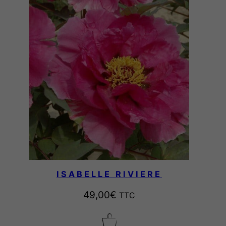
L
E
€
N
A
à
7
9
,
0
ISABELLE RIVIERE
0
49,00
€
TTC
€