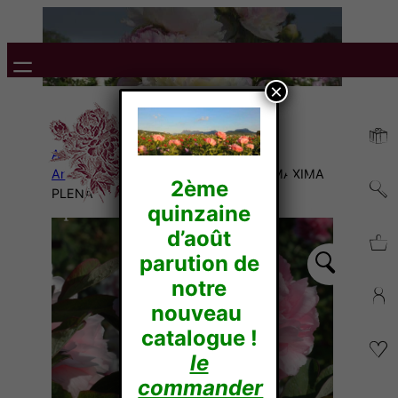
×
Accueil
/
Pivoines
Arbustives
/
Suffruticosa
/ FRAGANS MAXIMA
2ème
PLENA
quinzaine
d’août
parution de
notre
nouveau
catalogue !
le
commander