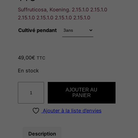
Suffruticosa, Koening. 2.15.1.0 2.15.1.0
a
2.15.1.0 2.15.1.0 2.15.1.0 2.15.1.0
g
Cultivé pendant
e
49,00
€
TTC
d
En stock
e
q
AJOUTER AU
u
PANIER
p
a
n
Ajouter à la liste d’envies
r
t
i
i
t
Description