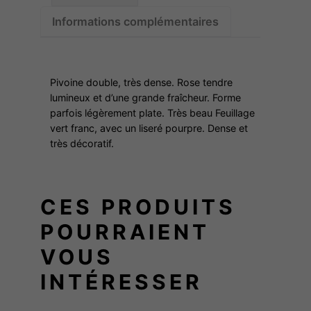
é
Informations complémentaires
x
d
e
F
R
Pivoine double, très dense. Rose tendre
A
lumineux et d’une grande fraîcheur. Forme
:
parfois légèrement plate. Très beau Feuillage
G
vert franc, avec un liseré pourpre. Dense et
A
4
très décoratif.
N
S
9
M
CES PRODUITS
A
,
X
POURRAIENT
I
VOUS
0
M
INTÉRESSER
A
0
P