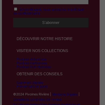
En continuant, vous acceptez la politique
de confidentialité
DÉCOUVRIR NOTRE HISTOIRE
VISITER NOS COLLECTIONS
Pivoines Arbustives
Pivoines Herbacées
Pivoines Itoh Hybrides
OBTENIR DES CONSEILS
Comment planter
Préventions et soins
©2024 Pivoines Rivière |
Mentions légales
|
Conditions générales de ventes
Création BeYouCrea Agence marketing et