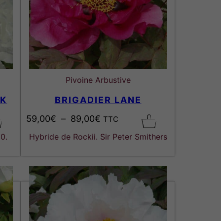
Pivoine Arbustive
RK
BRIGADIER LANE
P
59,00
€
–
89,00
€
TTC
l
0.
Hybride de Rockii. Sir Peter Smithers
a
g
e
d
e
p