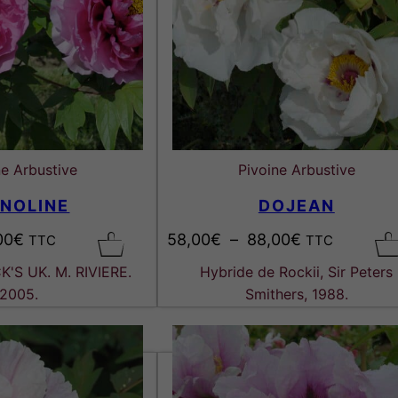
ne Arbustive
Pivoine Arbustive
INOLINE
DOJEAN
P
P
00
€
58,00
€
–
88,00
€
TTC
TTC
l
l
K'S UK. M. RIVIERE.
Hybride de Rockii, Sir Peters
a
a
2005.
Smithers, 1988.
g
g
e
e
d
d
e
e