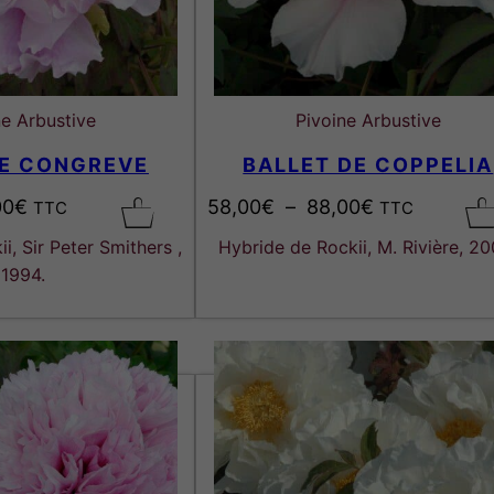
ne Arbustive
Pivoine Arbustive
E CONGREVE
BALLET DE COPPELIA
P
P
00
€
58,00
€
–
88,00
€
TTC
TTC
l
l
i, Sir Peter Smithers ,
Hybride de Rockii, M. Rivière, 20
a
a
1994.
g
g
e
e
d
d
e
e
p
p
r
r
i
i