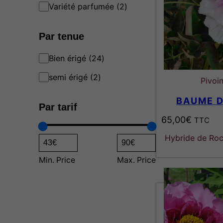
u
t
2
Variété parfumée
2
c
s
p
t
r
s
Par tenue
o
d
u
2
Bien érigé
24
c
4
t
2
semi érigé
2
p
Pivoi
s
p
r
r
o
BAUME 
Par tarif
o
d
d
u
65,00
€
TTC
u
c
c
t
Hybride de Rock
t
s
s
Min. Price
Max. Price