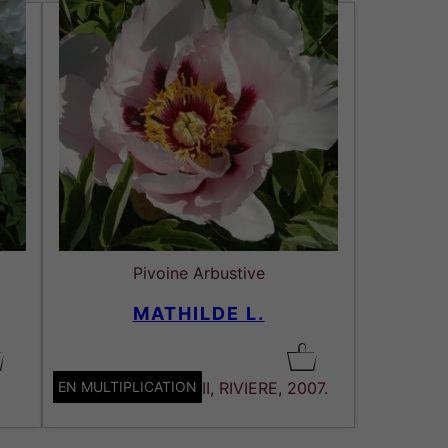
Pivoine Arbustive
MATHILDE L.
EN MULTIPLICATION
Hybride de ROCKII, RIVIERE, 2007.