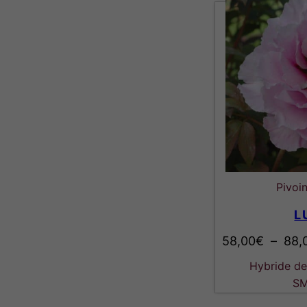
Pivoi
L
58,00
€
–
88,
Hybride de 
SM