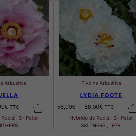
0
0
0
0
€
€
ne Arbustive
Pivoine Arbustive
UELLA
LYDIA FOOTE
P
P
00
€
58,00
€
–
88,00
€
TTC
TTC
l
l
Rockii, Sir Peter
Hybride de Rockii. Sir Peter
a
a
ITHERS.
SMITHERS , 1978.
g
g