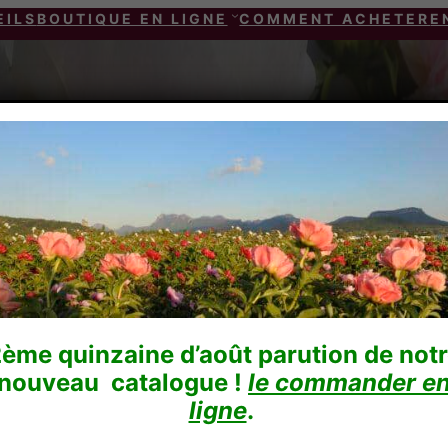
EILS
BOUTIQUE EN LIGNE
COMMENT ACHETER
E
ème quinzaine d’août parution de not
nouveau catalogue !
le commander e
ligne
.