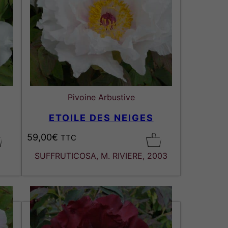
r
i
x
:
5
9
Pivoine Arbustive
,
ETOILE DES NEIGES
0
0
59,00
€
TTC
€
SUFFRUTICOSA, M. RIVIERE, 2003
à
8
9
,
0