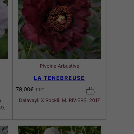
0
€
Pivoine Arbustive
LA TENEBREUSE
79,00
€
TTC
Delavayii X Rockii. M. RIVIERE, 2017
59.