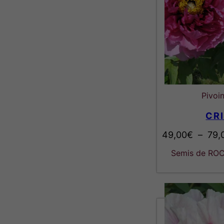
Pivoi
CR
49,00
€
–
79,
Semis de ROC