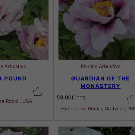
p
p
r
r
i
i
x
x
:
:
4
5
9
8
ne Arbustive
Pivoine Arbustive
,
,
A POUND
GUARDIAN OF THE
0
0
MONASTERY
0
0
59,00
€
€
€
TTC
de Rockii, USA.
à
à
Hybride de Rockii, Gratwick, 19
7
8
9
8
,
,