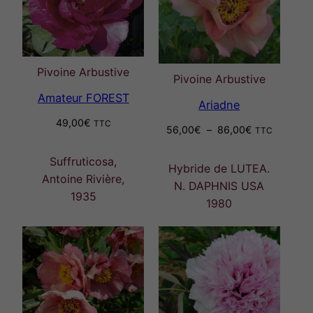
Pivoine Arbustive
Pivoine Arbustive
Amateur FOREST
Ariadne
49,00
€
TTC
Plage
56,00
€
–
86,00
€
TTC
de
prix :
Suffruticosa,
Hybride de LUTEA.
56,00€
Antoine Rivière,
N. DAPHNIS USA
à
1935
1980
86,00€