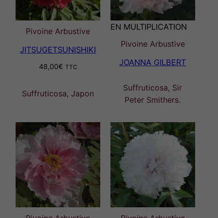
EN MULTIPLICATION
Pivoine Arbustive
Pivoine Arbustive
JITSUGETSUNISHIKI
JOANNA GILBERT
48,00
€
TTC
Suffruticosa, Sir
Suffruticosa, Japon
Peter Smithers.
Pivoine Arbustive
Pivoine Arbustive