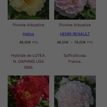
Pivoine Arbustive
Pivoine Arbustive
Helios
HENRI RENAULT
Plage
48,00
€
48,00
€
–
78,00
€
TTC
TTC
de
prix :
Hybride de LUTEA.
Suffruticosa.
48,00€
N. DAPHNIS USA
France.
à
1966.
78,00€