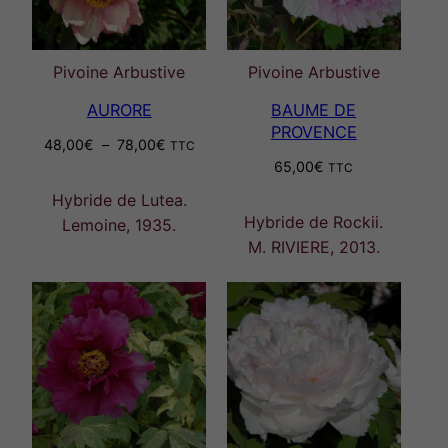
Pivoine Arbustive
Pivoine Arbustive
AURORE
BAUME DE
PROVENCE
Plage
48,00
€
–
78,00
€
TTC
de
65,00
€
TTC
prix :
Hybride de Lutea.
48,00€
Hybride de Rockii.
Lemoine, 1935.
à
M. RIVIERE, 2013.
78,00€