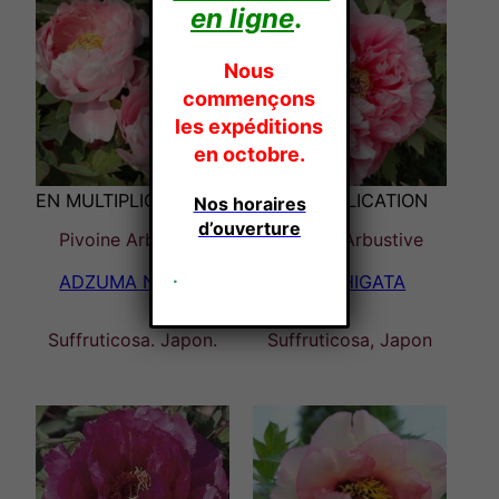
en ligne
.
Nous
commençons
les expéditions
en octobre.
EN MULTIPLICATION
EN MULTIPLICATION
Nos horaires
d’ouverture
Pivoine Arbustive
Pivoine Arbustive
.
ADZUMA NISHIKI
AKASHIGATA
Suffruticosa. Japon.
Suffruticosa, Japon