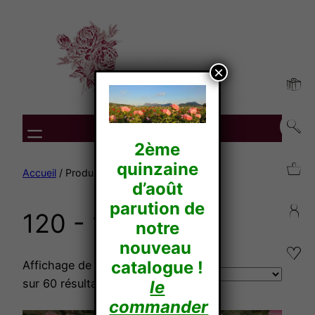
Aller
au
contenu
×
2ème
quinzaine
Accueil
/ Produit Hauteur / 120 - 150
d’août
parution de
120 - 150
notre
nouveau
catalogue !
Affichage de 1–27
sur 60 résultats
le
commander