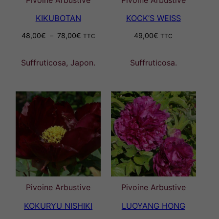
KIKUBOTAN
KOCK’S WEISS
Plage
48,00
€
–
78,00
€
49,00
€
TTC
TTC
de
prix :
Suffruticosa, Japon.
Suffruticosa.
48,00€
à
78,00€
Pivoine Arbustive
Pivoine Arbustive
KOKURYU NISHIKI
LUOYANG HONG