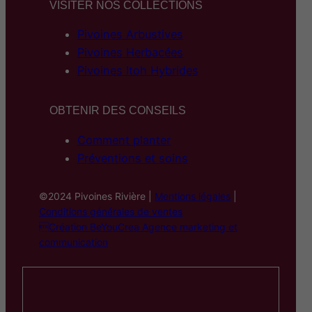
VISITER NOS COLLECTIONS
Pivoines Arbustives
Pivoines Herbacées
Pivoines Itoh Hybrides
OBTENIR DES CONSEILS
Comment planter
Préventions et soins
©2024 Pivoines Rivière |
Mentions légales
|
Conditions générales de ventes
Création BeYouCrea Agence marketing et
communication