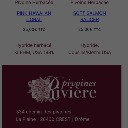
Pivoine Herbacée
Pivoine Herbacée
PINK HAWAIIAN
SOFT SALMON
CORAL
SAUCER
25,00
€
25,00
€
TTC
TTC
Hybride herbacé.
Hybride,
KLEHM, USA 1981.
Cousins/Klehm USA
334 chemin des pivoines
La Plaine | 26400 CREST | Drôme