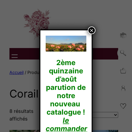
Aller
au
contenu
×
2ème
quinzaine
Accueil
/ Produit Couleur / Corail
d’août
parution de
Corail
notre
nouveau
catalogue !
8 résultats
affichés
le
commander