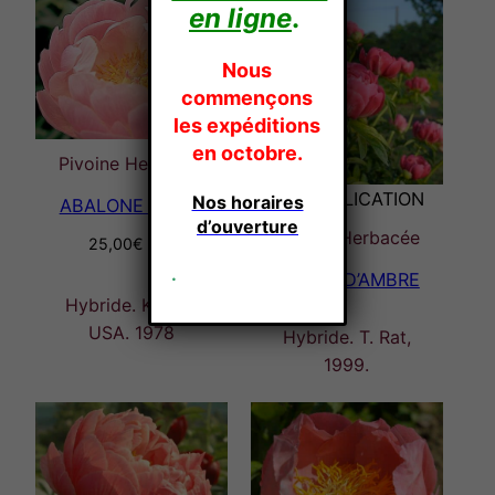
en ligne
.
Nous
commençons
les expéditions
en octobre.
Pivoine Herbacée
EN MULTIPLICATION
Nos horaires
ABALONE PEARL
d’ouverture
Pivoine Herbacée
25,00
€
TTC
.
CORAIL D’AMBRE
Hybride. Krekle,
USA. 1978
Hybride. T. Rat,
1999.