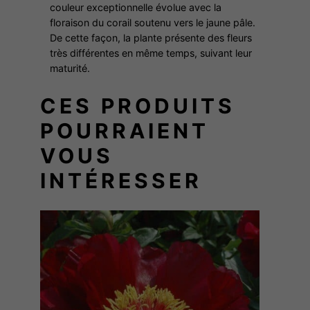
couleur exceptionnelle évolue avec la
A
floraison du corail soutenu vers le jaune pâle.
L
De cette façon, la plante présente des fleurs
S
très différentes en même temps, suivant leur
U
maturité.
N
CES PRODUITS
S
E
POURRAIENT
T
VOUS
INTÉRESSER