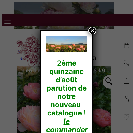
×
Accueil
/
Pivoines
Herbacées
/
Hybrides
/ CORAL SUNSET
2ème
quinzaine
d’août
parution de
notre
nouveau
catalogue !
le
commander