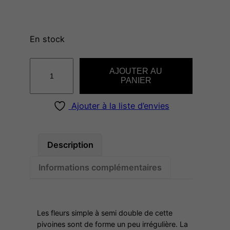
En stock
q
AJOUTER AU
u
PANIER
a
n
Ajouter à la liste d’envies
t
i
t
Description
é
Informations complémentaires
d
e
C
O
Les fleurs simple à semi double de cette
R
pivoines sont de forme un peu irrégulière. La