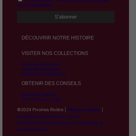
de confidentialité
DÉCOUVRIR NOTRE HISTOIRE
VISITER NOS COLLECTIONS
Pivoines Arbustives
Pivoines Herbacées
Pivoines Itoh Hybrides
OBTENIR DES CONSEILS
Comment planter
Préventions et soins
©2024 Pivoines Rivière |
Mentions légales
|
Conditions générales de ventes
Création BeYouCrea Agence marketing et
communication