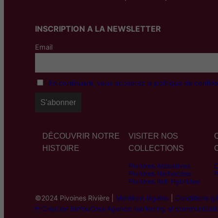
INSCRIPTION A LA NEWSLETTER
Email
En continuant, vous acceptez la politique de confiden
DÉCOUVRIR NOTRE
VISITER NOS
HISTOIRE
COLLECTIONS
Pivoines Arbustives
C
Pivoines Herbacées
P
Pivoines Itoh Hybrides
©2024 Pivoines Rivière |
Mentions légales
|
Conditions g
Création BeYouCrea Agence marketing et communicati