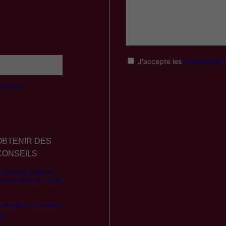
J'accepte les
mentions lég
tialité
OBTENIR DES
CONSEILS
omment planter
réventions et soins
énérales de ventes
on