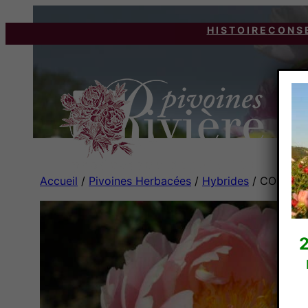
HISTOIRE
CONS
Accueil
/
Pivoines Herbacées
/
Hybrides
/ CORAL 
2