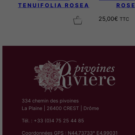
TENUIFOLIA ROSEA
ROS
25,00
€
TTC
334 chemin des pivoines
La Plaine | 26400 CREST | Drôme
Tél. : +33 (0)4 75 25 44 85
Coordonnées GPS : N44,73733° E4,99031