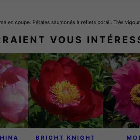
e
C
me en coupe. Pétales saumonés à reflets corail. Très vigour
O
R
RRAIENT VOUS INTÉRES
A
L
S
U
P
R
E
M
E
HINA
BRIGHT KNIGHT
MO