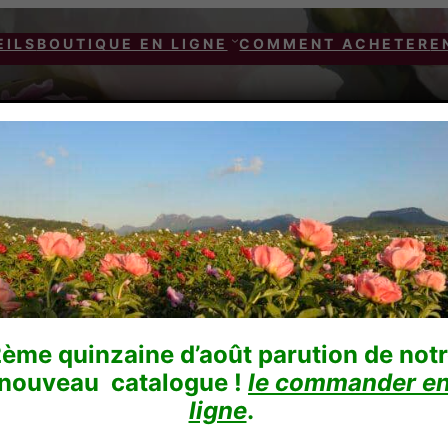
EILS
BOUTIQUE EN LIGNE
COMMENT ACHETER
E
SUPREME
CORAL SUPR
ème quinzaine d’août parution de not
nouveau catalogue !
le commander e
ligne
.
25,00
€
TTC