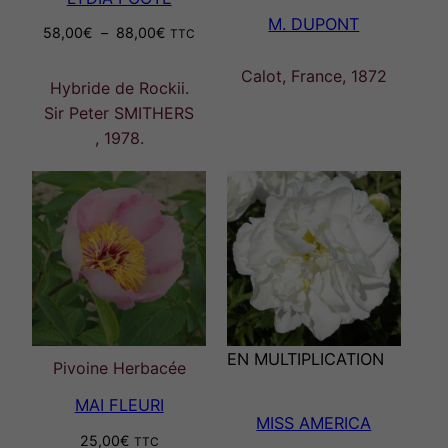
M. DUPONT
Plage
58,00
€
–
88,00
€
TTC
de
Calot, France, 1872
prix :
Hybride de Rockii.
58,00€
Sir Peter SMITHERS
à
, 1978.
88,00€
EN MULTIPLICATION
Pivoine Herbacée
MAI FLEURI
MISS AMERICA
25,00
€
TTC