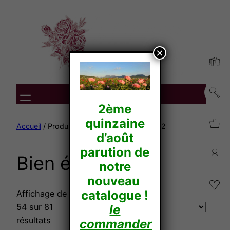
Aller
au
contenu
×
2ème
quinzaine
Accueil
/ Produit Tenue /
Bien érigé
/ Page 2
d’août
parution de
Bien érigé
notre
nouveau
catalogue !
Affichage de 28–
54 sur 81
le
résultats
commander