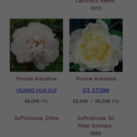
Lactiflora. Klehm,
1970
Pivoine Arbustive
Pivoine Arbustive
HUANG HUA KUI
ICE STORM
Plage
48,00
€
55,00
€
–
85,00
€
TTC
TTC
de
prix :
Suffruticosa, Chine
Suffruticosa, Sir
55,00€
Peter Smithers ,
à
1989.
85,00€