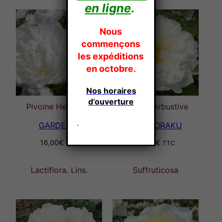
en ligne
.
Nous
commençons
les expéditions
en octobre.
Nos horaires
d’ouverture
Pivoine Herbacée
Pivoine Arbustive
.
GARDENIA
GENGIORAKU
16,00
€
49,00
€
TTC
TTC
Lactiflora. Lins.
Suffruticosa