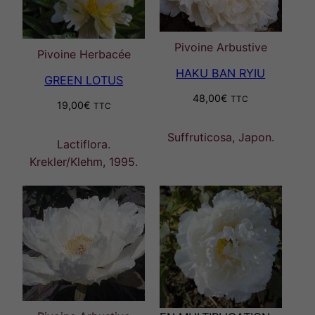
Pivoine Arbustive
Pivoine Herbacée
HAKU BAN RYIU
GREEN LOTUS
48,00
€
TTC
19,00
€
TTC
Suffruticosa, Japon.
Lactiflora.
Krekler/Klehm, 1995.