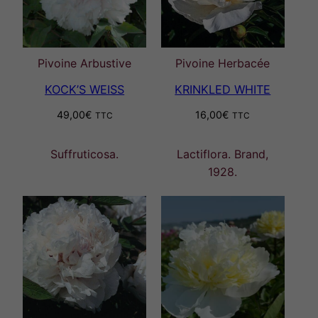
Pivoine Arbustive
Pivoine Herbacée
KOCK’S WEISS
KRINKLED WHITE
49,00
€
16,00
€
TTC
TTC
Suffruticosa.
Lactiflora. Brand,
1928.