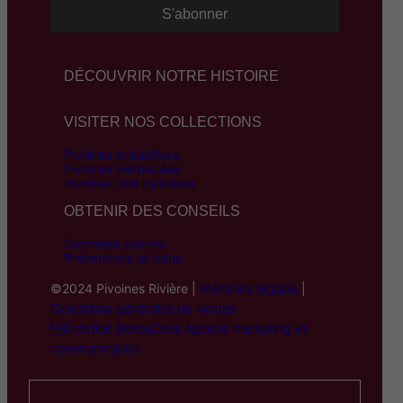
DÉCOUVRIR NOTRE HISTOIRE
VISITER NOS COLLECTIONS
Pivoines Arbustives
Pivoines Herbacées
Pivoines Itoh Hybrides
OBTENIR DES CONSEILS
Comment planter
Préventions et soins
©2024 Pivoines Rivière |
Mentions légales
|
Conditions générales de ventes
Création BeYouCrea Agence marketing et
communication