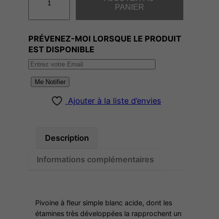
u
PANIER
a
n
PRÉVENEZ-MOI LORSQUE LE PRODUIT
t
EST DISPONIBLE
i
t
é
Me Notifier
d
Ajouter à la liste d’envies
e
J
a
Description
n
V
Informations complémentaires
A
N
L
Pivoine à fleur simple blanc acide, dont les
E
étamines très développées la rapprochent un