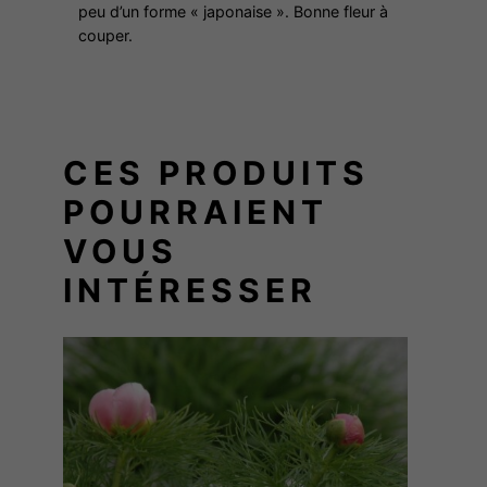
E
peu d’un forme « japonaise ». Bonne fleur à
U
couper.
W
E
N
CES PRODUITS
POURRAIENT
VOUS
INTÉRESSER