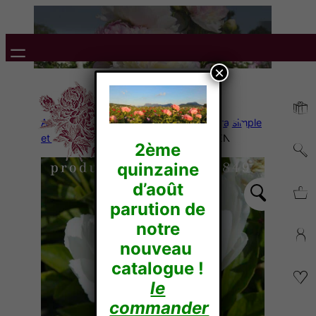
×
Accueil
/
Pivoines Herbacées
/
Lactiflora simple
et forme japonaise
/ Jan VAN LEEUWEN
2ème
quinzaine
d’août
parution de
notre
nouveau
catalogue !
le
commander