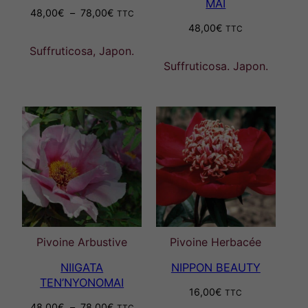
MAI
Plage
48,00
€
–
78,00
€
TTC
de
48,00
€
TTC
prix :
Suffruticosa, Japon.
48,00€
Suffruticosa. Japon.
à
78,00€
Pivoine Arbustive
Pivoine Herbacée
NIIGATA
NIPPON BEAUTY
TEN’NYONOMAI
16,00
€
TTC
Plage
48,00
€
–
78,00
€
TTC