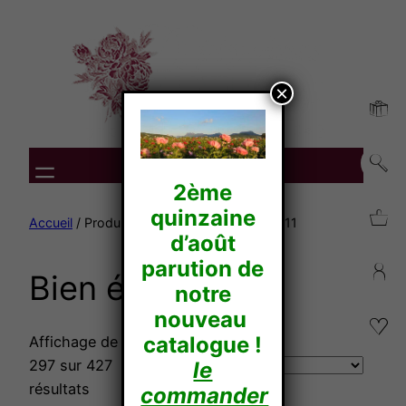
Aller
au
contenu
×
2ème
quinzaine
Accueil
/ Produit Tenue /
Bien érigé
/ Page 11
d’août
parution de
Bien érigé
notre
nouveau
catalogue !
Affichage de 271–
297 sur 427
le
résultats
commander