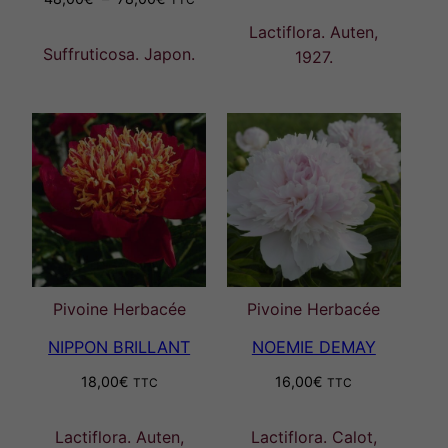
de
Lactiflora. Auten,
prix :
Suffruticosa. Japon.
1927.
48,00€
à
78,00€
Pivoine Herbacée
Pivoine Herbacée
NIPPON BRILLANT
NOEMIE DEMAY
18,00
€
16,00
€
TTC
TTC
Lactiflora. Auten,
Lactiflora. Calot,