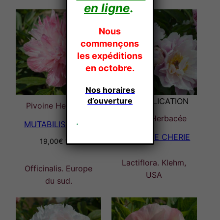
en ligne
.
Nous
commençons
les expéditions
en octobre.
Nos horaires
d’ouverture
EN MULTIPLICATION
Pivoine Herbacée
Pivoine Herbacée
.
MUTABILIS PLENA
MY PETITE CHERIE
19,00
€
TTC
Lactiflora. Klehm,
Officinalis. Europe
USA
du sud.