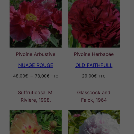
Pivoine Arbustive
Pivoine Herbacée
NUAGE ROUGE
OLD FAITHFULL
Plage
48,00
€
–
78,00
€
29,00
€
TTC
TTC
de
prix :
Suffruticosa. M.
Glasscock and
48,00€
Rivière, 1998.
Falck, 1964
à
78,00€