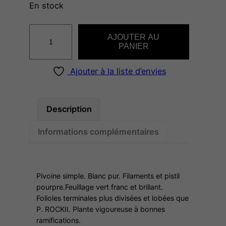
En stock
q
AJOUTER AU
u
PANIER
a
n
Ajouter à la liste d’envies
t
i
t
Description
é
Informations complémentaires
d
e
O
S
Pivoine simple. Blanc pur. Filaments et pistil
T
pourpre.Feuillage vert franc et brillant.
Folioles terminales plus divisées et lobées que
I
P. ROCKII. Plante vigoureuse à bonnes
I
ramifications.