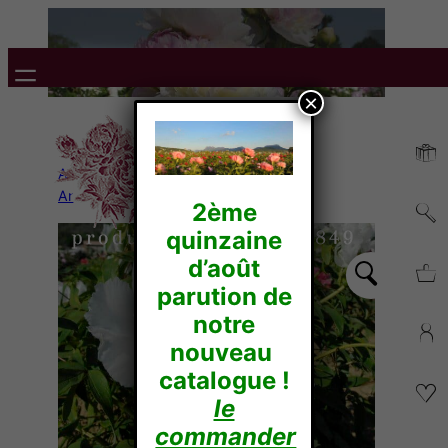
×
Accueil
/
Pivoines
Arbustives
/
Suffruticosa
/ OSTII
2ème
quinzaine
d’août
parution de
notre
nouveau
catalogue !
le
commander