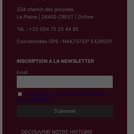
i
x
334 chemin des pivoines
La Plaine | 26400 CREST | Drôme
:
Tél. : +33 (0)4 75 25 44 85
4
Coordonnées GPS : N44,73733° E4,99031
8
,
INSCRIPTION A LA NEWSLETTER
0
0
Email
€
à
En continuant, vous acceptez la politique
7
de confidentialité
8
,
0
DÉCOUVRIR NOTRE HISTOIRE