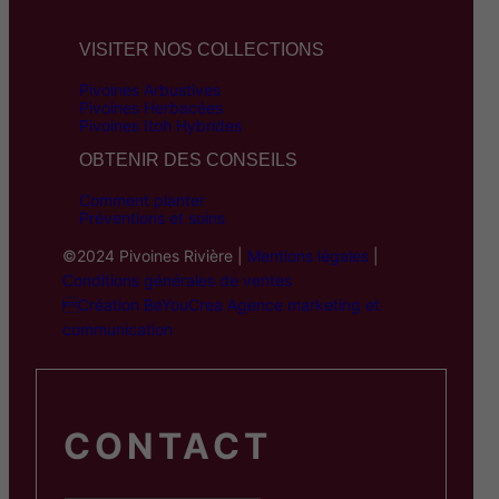
0
€
VISITER NOS COLLECTIONS
Pivoines Arbustives
Pivoines Herbacées
Pivoines Itoh Hybrides
OBTENIR DES CONSEILS
Comment planter
Préventions et soins
©2024 Pivoines Rivière |
Mentions légales
|
Conditions générales de ventes
Création BeYouCrea Agence marketing et
communication
CONTACT