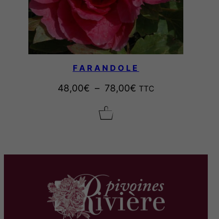
FARANDOLE
P
48,00
€
–
78,00
€
TTC
l
a
g
e
d
e
p
r