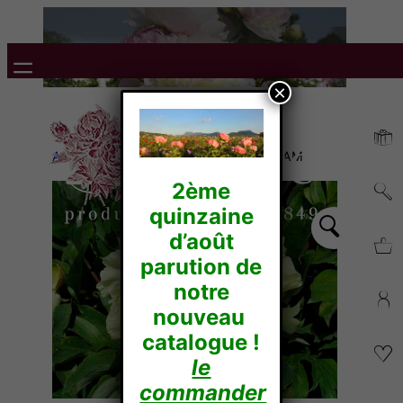
×
Accueil
/
Itoh Hybrides
/ YELLOW DREAM
2ème
quinzaine
d’août
parution de
notre
nouveau
catalogue !
le
commander