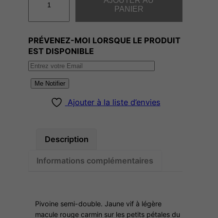
AJOUTER AU
u
PANIER
a
n
PRÉVENEZ-MOI LORSQUE LE PRODUIT
t
EST DISPONIBLE
i
t
é
Me Notifier
d
Ajouter à la liste d’envies
e
Y
E
Description
L
L
Informations complémentaires
O
W
D
Pivoine semi-double. Jaune vif à légère
R
macule rouge carmin sur les petits pétales du