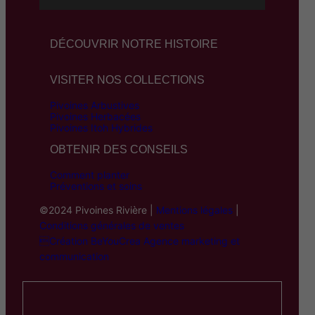
DÉCOUVRIR NOTRE HISTOIRE
VISITER NOS COLLECTIONS
Pivoines Arbustives
Pivoines Herbacées
Pivoines Itoh Hybrides
OBTENIR DES CONSEILS
Comment planter
Préventions et soins
©2024 Pivoines Rivière |
Mentions légales
|
Conditions générales de ventes
Création BeYouCrea Agence marketing et
communication