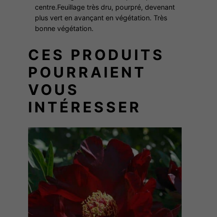
E
centre.Feuillage très dru, pourpré, devenant
A
plus vert en avançant en végétation. Très
M
bonne végétation.
CES PRODUITS
POURRAIENT
VOUS
INTÉRESSER