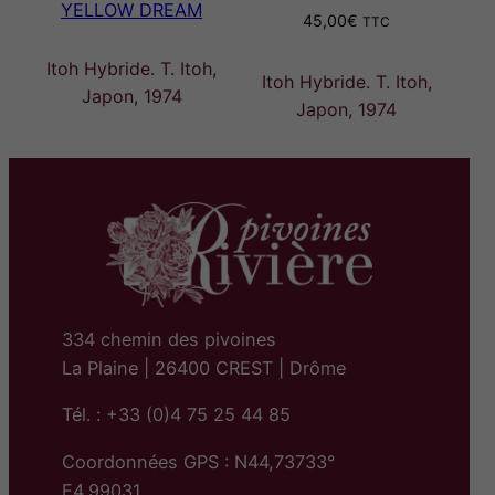
YELLOW DREAM
45,00
€
TTC
Itoh Hybride. T. Itoh,
Itoh Hybride. T. Itoh,
Japon, 1974
Japon, 1974
334 chemin des pivoines
La Plaine | 26400 CREST | Drôme
Tél. : +33 (0)4 75 25 44 85
Coordonnées GPS : N44,73733°
E4,99031