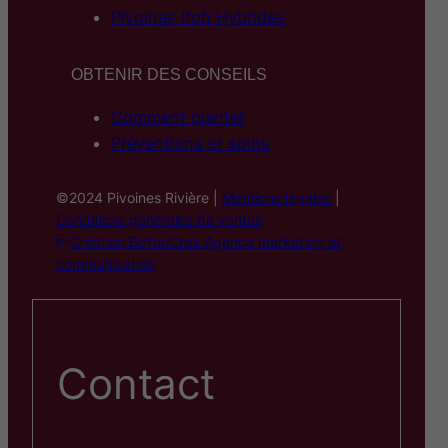
Pivoines Itoh Hybrides
OBTENIR DES CONSEILS
Comment planter
Préventions et soins
©2024 Pivoines Rivière |
Mentions légales
|
Conditions générales de ventes
Création BeYouCrea Agence marketing et
communication
Contact