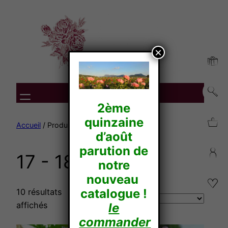
Aller
au
contenu
×
2ème
quinzaine
Accueil
/ Produit Diamètre / 17 - 18
d’août
parution de
17 - 18
notre
nouveau
catalogue !
10 résultats
affichés
le
commander