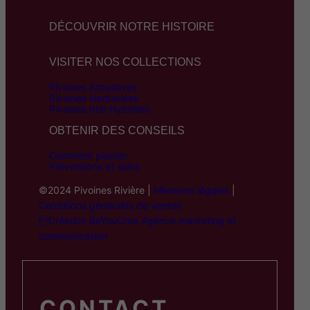
DÉCOUVRIR NOTRE HISTOIRE
VISITER NOS COLLECTIONS
Pivoines Arbustives
Pivoines Herbacées
Pivoines Itoh Hybrides
OBTENIR DES CONSEILS
Comment planter
Préventions et soins
©2024 Pivoines Rivière |
Mentions légales
|
Conditions générales de ventes
Création BeYouCrea Agence marketing et
communication
CONTACT