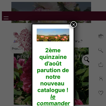
×
Accueil
/
Non classé
/ Test Photo Pivoines 2
Promo !
2ème
quinzaine
d’août
parution de
notre
nouveau
catalogue !
le
commander