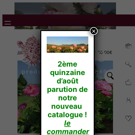
×
Accueil
/
Non classé
/ Chèque Cadeau : 30.00€
2ème
quinzaine
d’août
parution de
notre
nouveau
catalogue !
le
commander