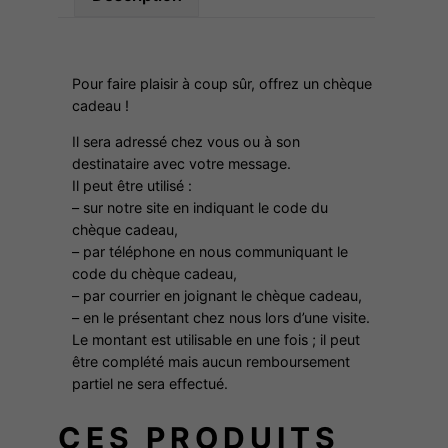
é
d
e
Pour faire plaisir à coup sûr, offrez un chèque
C
cadeau !
h
Il sera adressé chez vous ou à son
è
destinataire avec votre message.
q
Il peut être utilisé :
u
– sur notre site en indiquant le code du
e
chèque cadeau,
– par téléphone en nous communiquant le
C
code du chèque cadeau,
a
– par courrier en joignant le chèque cadeau,
d
– en le présentant chez nous lors d’une visite.
e
Le montant est utilisable en une fois ; il peut
a
être complété mais aucun remboursement
u
partiel ne sera effectué.
:
CES PRODUITS
3