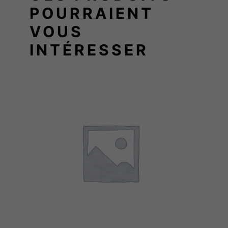
0
POURRAIENT
.
VOUS
0
INTÉRESSER
0
€