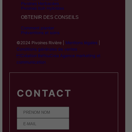
Pivoines Herbacées
Pivoines Itoh Hybrides
OBTENIR DES CONSEILS
Comment planter
Préventions et soins
©2024 Pivoines Rivière |
Mentions légales
|
Conditions générales de ventes
Création BeYouCrea Agence marketing et
communication
CONTACT