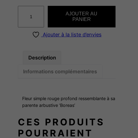
q
AJOUTER AU
u
PANIER
a
n
Ajouter à la liste d’envies
t
i
t
Description
é
Informations complémentaires
d
e
S
O
Fleur simple rouge profond ressemblante à sa
N
parente arbustive ‘Boreas’
O
CES PRODUITS
M
A
POURRAIENT
V