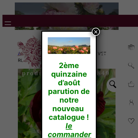
×
Accueil
/
Itoh Hybrides
/ SONOMA VELVET
RUBY
2ème
quinzaine
d’août
parution de
notre
nouveau
catalogue !
le
commander