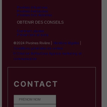
Pivoines Arbustives
Pivoines Herbacées
Pivoines Itoh Hybrides
OBTENIR DES CONSEILS
Comment planter
Préventions et soins
©2024 Pivoines Rivière |
Mentions légales
|
Conditions générales de ventes
Création BeYouCrea Agence marketing et
communication
CONTACT