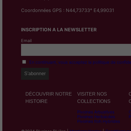
Coordonnées GPS : N44,73733° E4,99031
INSCRIPTION A LA NEWSLETTER
Email
En continuant, vous acceptez la politique de confiden
DÉCOUVRIR NOTRE
VISITER NOS
HISTOIRE
COLLECTIONS
Pivoines Arbustives
C
Pivoines Herbacées
P
Pivoines Itoh Hybrides