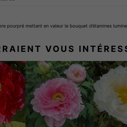
e
R
I
bre pourpré mettant en valeur le bouquet d’étamines lumine
M
P
RRAIENT VOUS INTÉRES
O
U