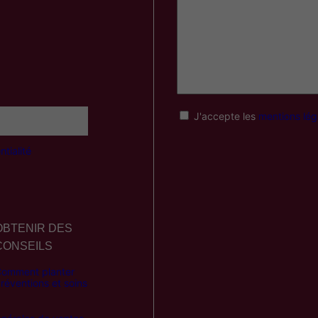
:
4
8
,
0
J'accepte les
mentions lég
0
€
tialité
à
7
8
,
OBTENIR DES
CONSEILS
0
0
omment planter
réventions et soins
€