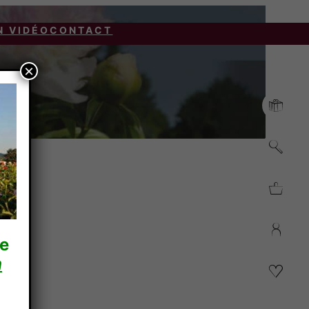
N VIDÉO
CONTACT
×
re
n