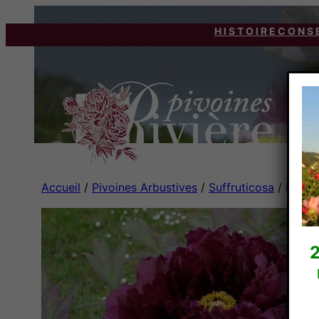
HISTOIRE
CONS
Accueil
/
Pivoines Arbustives
/
Suffruticosa
/ RIMP
2