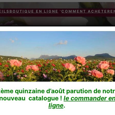
EILS
BOUTIQUE EN LIGNE
COMMENT ACHETER
E
OU
RIMPOU
ème quinzaine d’août parution de not
nouveau catalogue !
le commander e
ligne
.
49,00
€
TTC