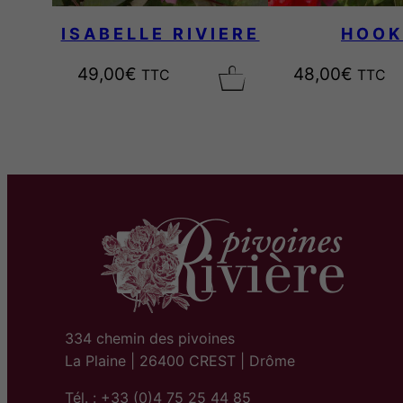
ISABELLE RIVIERE
HOOK
49,00
€
48,00
€
TTC
TTC
334 chemin des pivoines
La Plaine | 26400 CREST | Drôme
Tél. : +33 (0)4 75 25 44 85