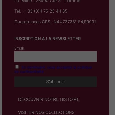
La Plaine | 26400 CREST | Drôme
:
Tél. : +33 (0)4 75 25 44 85
5
Coordonnées GPS : N44,73733° E4,99031
6
,
INSCRIPTION A LA NEWSLETTER
0
0
Email
€
à
En continuant, vous acceptez la politique
8
de confidentialité
6
,
0
DÉCOUVRIR NOTRE HISTOIRE
0
€
VISITER NOS COLLECTIONS