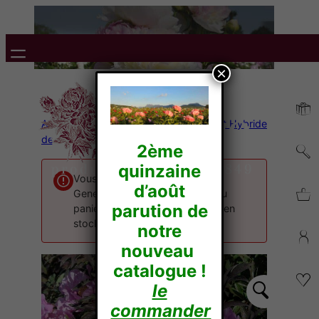
×
Accueil
/
Pivoines Arbustives
/
Rockii et Hybride
de Rockii
/ Mme Geneviève RAYNAUD
2ème
quinzaine
Vous ne pouvez ajouter "Mme
d’août
Geneviève RAYNAUD - 3ans" au
parution de
panier car nous n’en avons plus en
stock.
notre
nouveau
catalogue !
le
commander