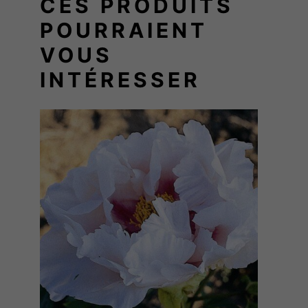
CES PRODUITS
N
POURRAIENT
A
U
VOUS
D
INTÉRESSER