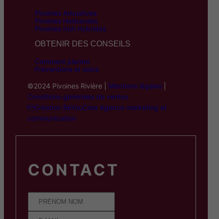
Pivoines Arbustives
Pivoines Herbacées
Pivoines Itoh Hybrides
OBTENIR DES CONSEILS
Comment planter
Préventions et soins
©2024 Pivoines Rivière |
Mentions légales
|
Conditions générales de ventes
Création BeYouCrea Agence marketing et
communication
CONTACT