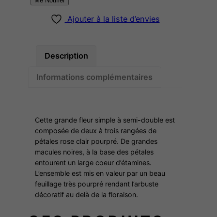
Me Notifier
d
Ajouter à la liste d’envies
e
M
m
Description
e
G
Informations complémentaires
e
n
e
Cette grande fleur simple à semi-double est
v
composée de deux à trois rangées de
i
pétales rose clair pourpré. De grandes
è
macules noires, à la base des pétales
v
entourent un large coeur d’étamines.
L’ensemble est mis en valeur par un beau
e
feuillage très pourpré rendant l’arbuste
R
décoratif au delà de la floraison.
A
Y