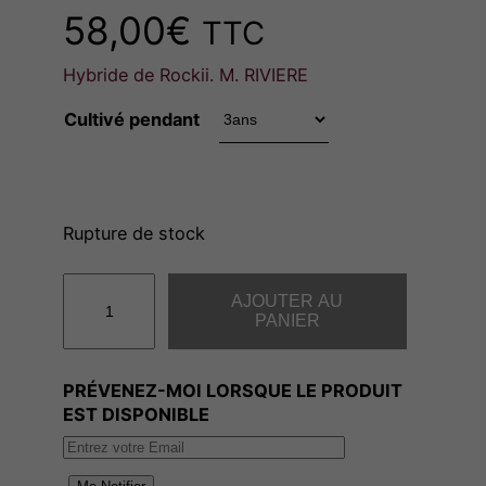
58,00
€
TTC
Hybride de Rockii. M. RIVIERE
Cultivé pendant
Rupture de stock
q
AJOUTER AU
u
PANIER
a
n
PRÉVENEZ-MOI LORSQUE LE PRODUIT
t
EST DISPONIBLE
i
t
é