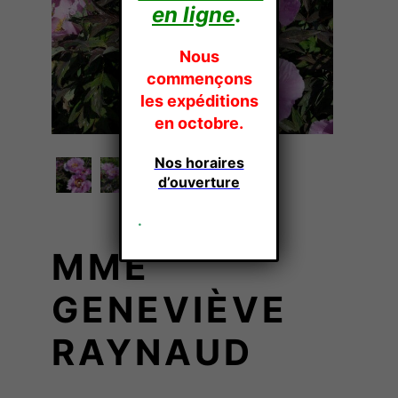
en ligne
.
Nous
commençons
les expéditions
en octobre.
Nos horaires
d’ouverture
.
MME
GENEVIÈVE
RAYNAUD