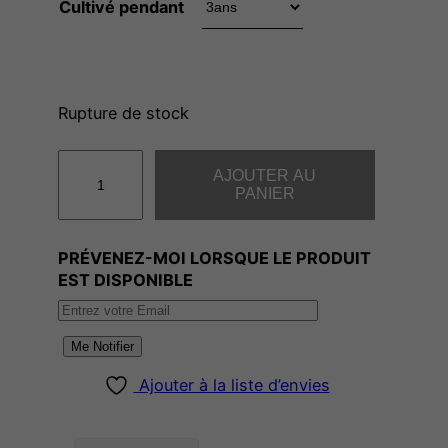
Cultivé pendant
Rupture de stock
q
AJOUTER AU
u
PANIER
a
n
PRÉVENEZ-MOI LORSQUE LE PRODUIT
t
EST DISPONIBLE
i
t
é
Me Notifier
d
Ajouter à la liste d’envies
e
L
E