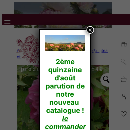
×
Accueil
/
Pivoines Arbustives
/
Hybride de lutea
et de Delavayi
/ LEDA
2ème
quinzaine
d’août
parution de
notre
nouveau
catalogue !
le
commander