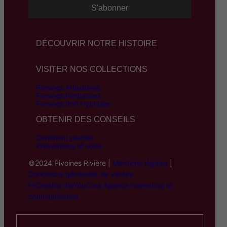
DÉCOUVRIR NOTRE HISTOIRE
VISITER NOS COLLECTIONS
Pivoines Arbustives
Pivoines Herbacées
Pivoines Itoh Hybrides
OBTENIR DES CONSEILS
Comment planter
Préventions et soins
©2024 Pivoines Rivière |
Mentions légales
|
Conditions générales de ventes
Création BeYouCrea Agence marketing et
communication