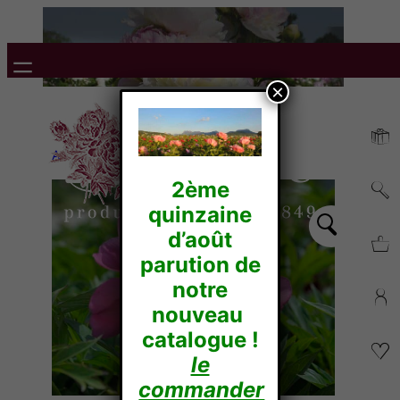
×
Accueil
/
Itoh Hybrides
/ JULIA ROSE
2ème
quinzaine
d’août
parution de
notre
nouveau
catalogue !
le
commander