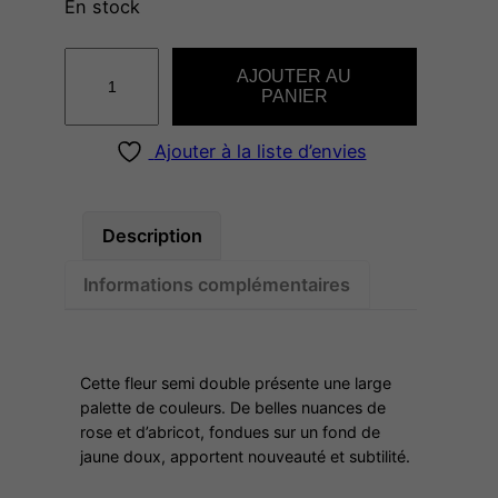
En stock
q
AJOUTER AU
u
PANIER
a
n
Ajouter à la liste d’envies
t
i
t
Description
é
Informations complémentaires
d
e
J
U
Cette fleur semi double présente une large
L
palette de couleurs. De belles nuances de
rose et d’abricot, fondues sur un fond de
I
jaune doux, apportent nouveauté et subtilité.
A
R