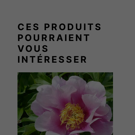
O
S
E
CES PRODUITS
POURRAIENT
VOUS
INTÉRESSER