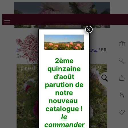
×
Accueil
/
Pivoines Arbustives
/
Suffruticosa
/ ER
QIAO
2ème
quinzaine
d’août
parution de
notre
nouveau
catalogue !
le
commander