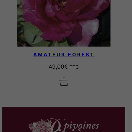
r
i
x
:
4
AMATEUR FOREST
8
,
49,00
€
TTC
0
0
€
à
7
8
,