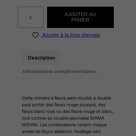
q
AJOUTER AU
u
PANIER
a
n
Ajouter à la liste d’envies
t
i
t
Description
é
Informations complémentaires
d
e
E
R
Cette chimère à fleurs semi-double à double
Q
peut porter des fleurs rouge pourpré, des
fleurs blanc rosé ou des fleurs rouge et blanc,
I
tout comme sa cousine japonaise SHIMA
A
NISHIKI. Les combinaisons varient chaque
O
année de façon aléatoire. Feuillage vert