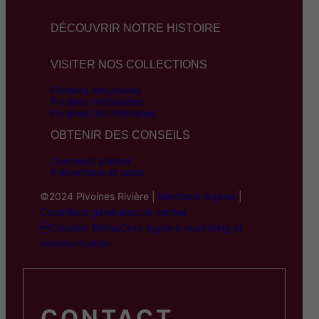
DÉCOUVRIR NOTRE HISTOIRE
VISITER NOS COLLECTIONS
Pivoines Arbustives
Pivoines Herbacées
Pivoines Itoh Hybrides
OBTENIR DES CONSEILS
Comment planter
Préventions et soins
©2024 Pivoines Rivière |
Mentions légales
|
Conditions générales de ventes
Création BeYouCrea Agence marketing et
communication
CONTACT