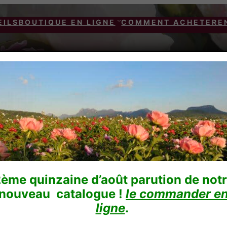
EILS
BOUTIQUE EN LIGNE
COMMENT ACHETER
E
 forme japonaise
/ DO TELL
ème quinzaine d’août parution de not
nouveau catalogue !
le commander e
DO TELL
ligne
.