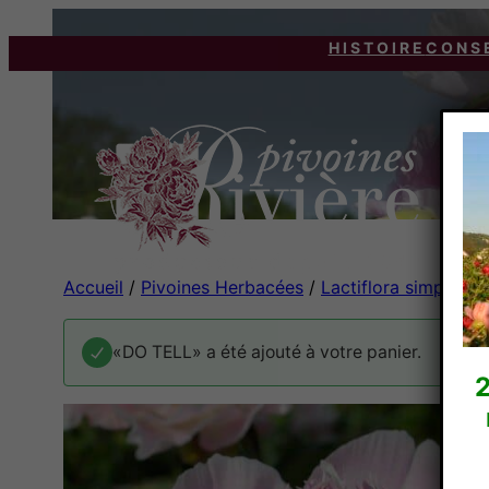
HISTOIRE
CONS
Accueil
/
Pivoines Herbacées
/
Lactiflora simple et
«DO TELL» a été ajouté à votre panier.
2