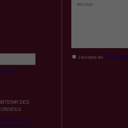
J'accepte les
mentions lég
tialité
OBTENIR DES
CONSEILS
omment planter
réventions et soins