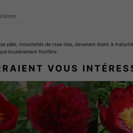
i
t
taires
é
d
e
se pâle, mouchetés de rose lilas, devenant blanc à maturité
D
particulièrement florifère.
O
T
RRAIENT VOUS INTÉRES
E
L
L