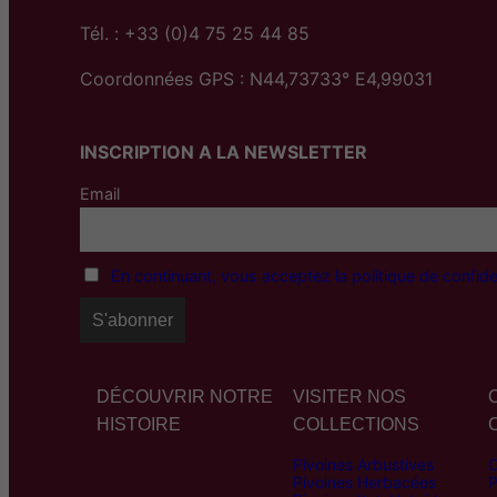
Tél. : +33 (0)4 75 25 44 85
Coordonnées GPS : N44,73733° E4,99031
INSCRIPTION A LA NEWSLETTER
Email
En continuant, vous acceptez la politique de confiden
DÉCOUVRIR NOTRE
VISITER NOS
HISTOIRE
COLLECTIONS
Pivoines Arbustives
C
Pivoines Herbacées
P