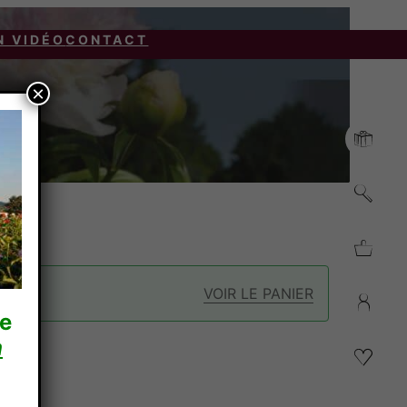
N VIDÉO
CONTACT
×
VOIR LE PANIER
re
n