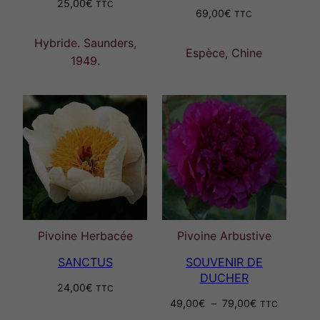
25,00
€
TTC
69,00
€
TTC
Hybride. Saunders,
Espèce, Chine
1949.
Pivoine Herbacée
Pivoine Arbustive
SANCTUS
SOUVENIR DE
DUCHER
24,00
€
TTC
Plage
49,00
€
–
79,00
€
TTC
de