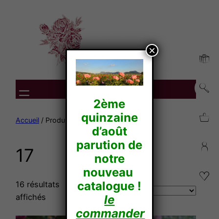
Aller
au
contenu
×
2ème
quinzaine
Accueil
/ Produit Diamètre / 17
d’août
parution de
17
notre
nouveau
catalogue !
16 résultats
affichés
le
commander