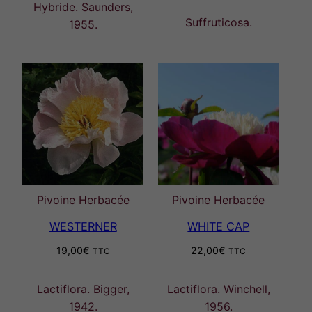
Hybride. Saunders,
prix :
Suffruticosa.
1955.
49,00€
à
79,00€
Pivoine Herbacée
Pivoine Herbacée
WESTERNER
WHITE CAP
19,00
€
22,00
€
TTC
TTC
Lactiflora. Bigger,
Lactiflora. Winchell,
1942.
1956.