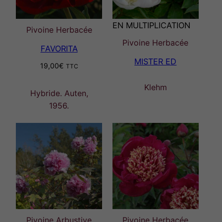
EN MULTIPLICATION
Pivoine Herbacée
Pivoine Herbacée
FAVORITA
MISTER ED
19,00
€
TTC
Klehm
Hybride. Auten,
1956.
Pivoine Arbustive
Pivoine Herbacée