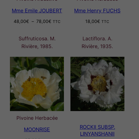
Mme Emile JOUBERT
Mme Henry FUCHS
Plage
48,00
€
–
78,00
€
18,00
€
TTC
TTC
de
prix :
Suffruticosa. M.
Lactiflora. A.
48,00€
Rivière, 1985.
Rivière, 1935.
à
78,00€
Pivoine Herbacée
ROCKII SUBSP.
MOONRISE
LINYANSHANII