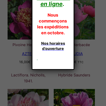
en ligne
.
Nous
commençons
les expéditions
en octobre.
Nos horaires
Pivoine Herbacée
Pivoine Herbacée
d’ouverture
AZTEC
CLAUDIA
.
16,00
€
25,00
€
TTC
TTC
Lactiflora. Nicholls,
Hybride Saunders
1941.