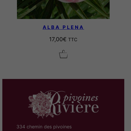
ALBA PLENA
17,00
€
TTC
334 chemin des pivoines