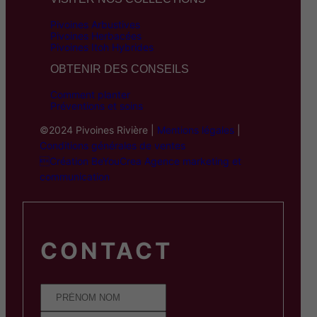
Pivoines Arbustives
Pivoines Herbacées
Pivoines Itoh Hybrides
OBTENIR DES CONSEILS
Comment planter
Préventions et soins
©2024 Pivoines Rivière |
Mentions légales
|
Conditions générales de ventes
Création BeYouCrea Agence marketing et
communication
CONTACT