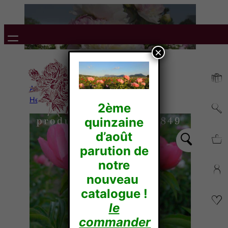
×
Accueil
/
Pivoines
Herbacées
/
Hybrides
/ CLAUDIA
2ème
quinzaine
d’août
parution de
notre
nouveau
catalogue !
le
commander