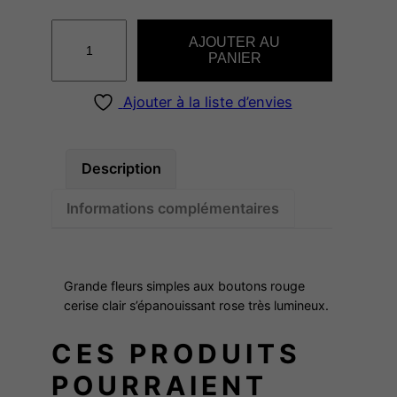
q
AJOUTER AU
u
PANIER
a
n
Ajouter à la liste d’envies
t
i
t
Description
é
Informations complémentaires
d
e
C
L
Grande fleurs simples aux boutons rouge
A
cerise clair s’épanouissant rose très lumineux.
U
CES PRODUITS
D
I
POURRAIENT