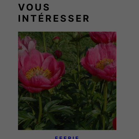
A
VOUS
INTÉRESSER
FEERIE