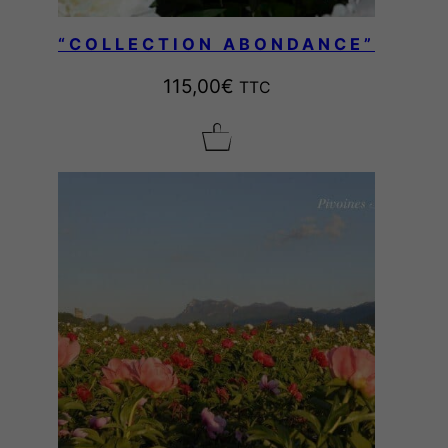
s
"
“COLLECTION ABONDANCE”
115,00
€
TTC