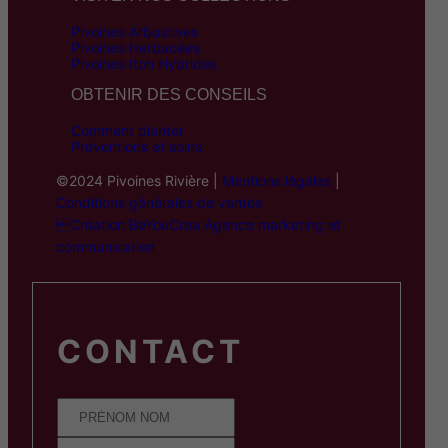
Pivoines Arbustives
Pivoines Herbacées
Pivoines Itoh Hybrides
OBTENIR DES CONSEILS
Comment planter
Préventions et soins
©2024 Pivoines Rivière |
Mentions légales
|
Conditions générales de ventes
Création BeYouCrea Agence marketing et
communication
CONTACT