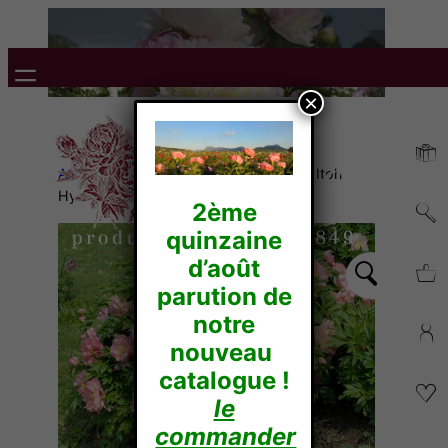
×
Accueil
/
Nos collections
/ « Collection Itoh
Hybrides »
2ème
quinzaine
d’août
parution de
notre
nouveau
catalogue !
le
commander