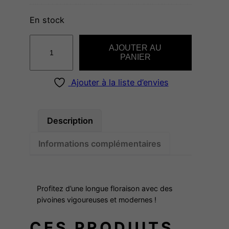
En stock
q
AJOUTER AU
u
PANIER
a
n
Ajouter à la liste d’envies
t
i
t
Description
é
Informations complémentaires
d
e
"
C
Profitez d’une longue floraison avec des
o
pivoines vigoureuses et modernes !
l
CES PRODUITS
l