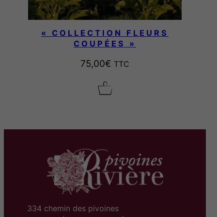
« COLLECTION FLEURS
COUPÉES »
75,00
€
TTC
334 chemin des pivoines