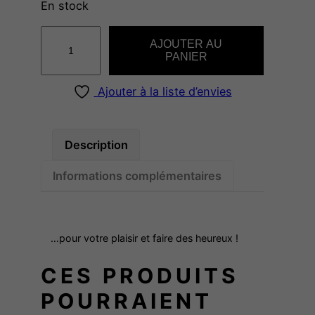
En stock
q
AJOUTER AU
u
PANIER
a
n
Ajouter à la liste d’envies
t
i
t
Description
é
Informations complémentaires
d
e
"
C
…pour votre plaisir et faire des heureux !
o
CES PRODUITS
l
l
POURRAIENT
e