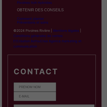
Pivoines Itoh Hybrides
OBTENIR DES CONSEILS
Comment planter
Préventions et soins
©2024 Pivoines Rivière |
Mentions légales
|
Conditions générales de ventes
Création BeYouCrea Agence marketing et
communication
CONTACT