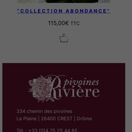
“COLLECTION ABONDANCE”
115,00
€
TTC
334 chemin des pivoines
La Plaine | 26400 CREST | Drôme
Tél. : +33 (0)4 75 25 44 85