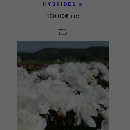
s
HYBRIDES »
"
130,00
€
TTC