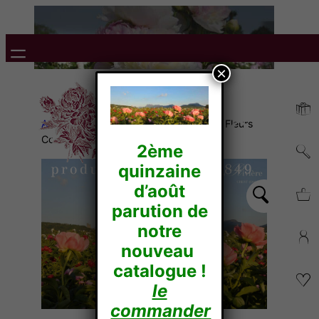
×
Accueil
/
Nos collections
/ « Collection Fleurs
Coupées »
2ème
quinzaine
d’août
parution de
notre
nouveau
catalogue !
le
commander