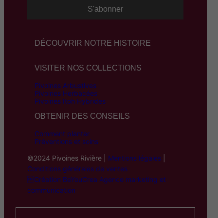
DÉCOUVRIR NOTRE HISTOIRE
VISITER NOS COLLECTIONS
Pivoines Arbustives
Pivoines Herbacées
Pivoines Itoh Hybrides
OBTENIR DES CONSEILS
Comment planter
Préventions et soins
©2024 Pivoines Rivière |
Mentions légales
|
Conditions générales de ventes
Création BeYouCrea Agence marketing et
communication