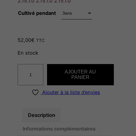
2.15.1.0 2.15.1.0 2.15.1.0
g
Cultivé pendant
e
d
52,00
€
TTC
En stock
e
q
p
AJOUTER AU
u
PANIER
a
r
n
Ajouter à la liste d’envies
t
i
i
t
Description
x
é
Informations complémentaires
d