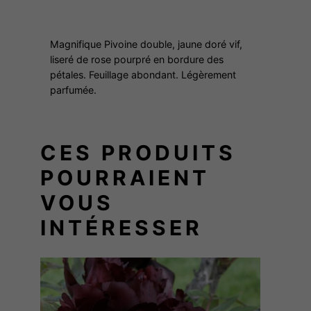
e
C
H
:
Magnifique Pivoine double, jaune doré vif,
R
liseré de rose pourpré en bordure des
pétales. Feuillage abondant. Légèrement
O
5
parfumée.
M
A
2
T
CES PRODUITS
E
,
L
POURRAIENT
L
VOUS
0
A
INTÉRESSER
0
€