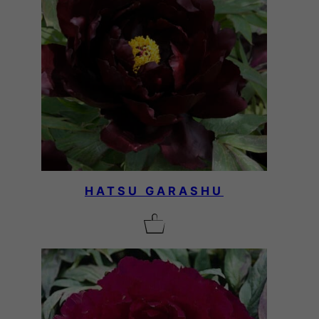
à
8
2
,
0
HATSU GARASHU
0
€