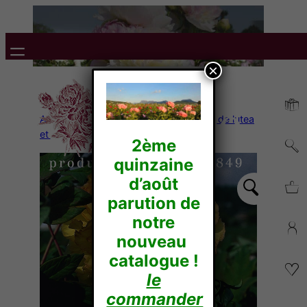
×
Accueil
/
Pivoines Arbustives
/
Hybride de lutea
et de Delavayi
/ CHROMATELLA
2ème
quinzaine
d’août
parution de
notre
nouveau
catalogue !
le
commander