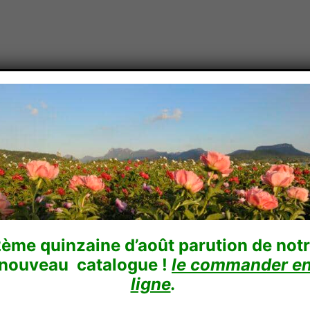
Conseils
Boutique en ligne
Comment acheter
En vidé
ème quinzaine d’août parution de not
mée
nouveau catalogue !
le commander e
ligne
.