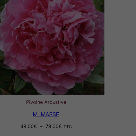
Pivoine Arbustive
M. MASSE
Plage
48,00
€
–
78,00
€
TTC
de