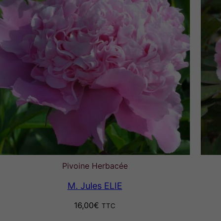
Pivoine Herbacée
M. Jules ELIE
16,00
€
TTC