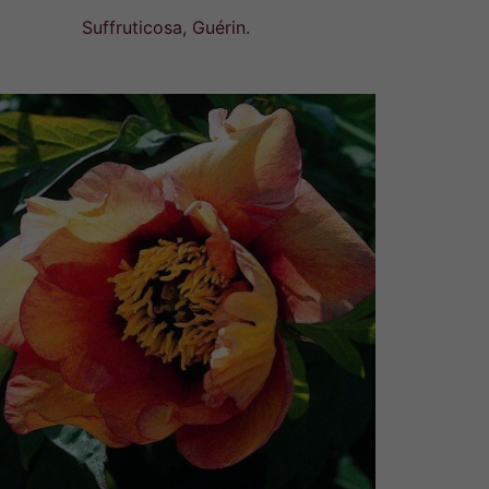
prix :
Suffruticosa, Guérin.
48,00€
à
78,00€