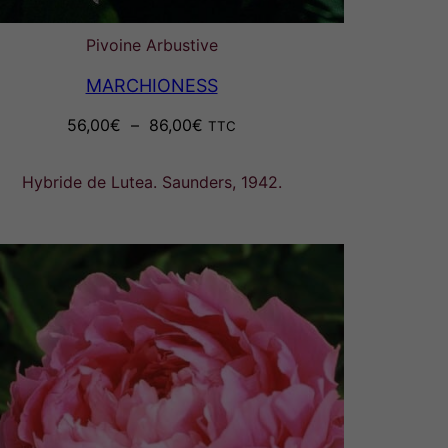
Pivoine Arbustive
MARCHIONESS
Plage
56,00
€
–
86,00
€
TTC
de
prix :
Hybride de Lutea. Saunders, 1942.
56,00€
à
86,00€