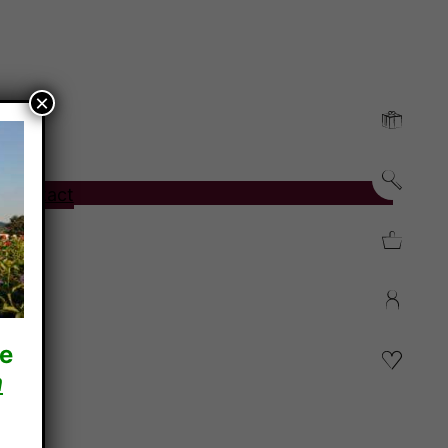
×
o
Contact
re
n