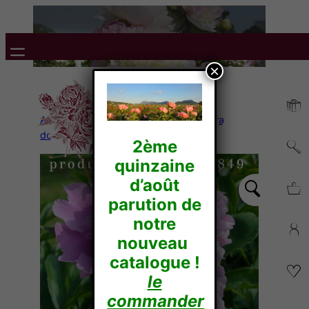
×
Accueil
/
Pivoines Herbacées
/
Lactiflora
doubles
/ M. Jules ELIE
2ème
quinzaine
d’août
parution de
notre
nouveau
catalogue !
le
commander