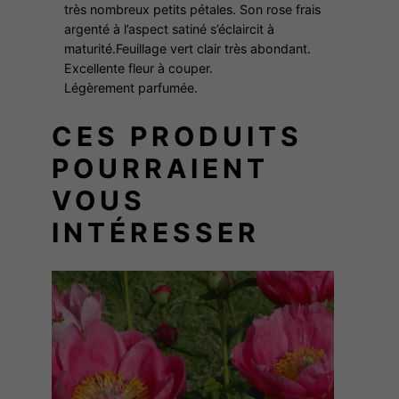
très nombreux petits pétales. Son rose frais
u
argenté à l’aspect satiné s’éclaircit à
l
maturité.Feuillage vert clair très abondant.
e
Excellente fleur à couper.
s
Légèrement parfumée.
E
CES PRODUITS
L
I
POURRAIENT
E
VOUS
INTÉRESSER