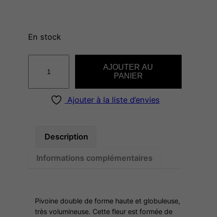
En stock
q
AJOUTER AU
u
PANIER
a
n
Ajouter à la liste d’envies
t
i
t
Description
é
Informations complémentaires
d
e
M
.
Pivoine double de forme haute et globuleuse,
J
très volumineuse. Cette fleur est formée de