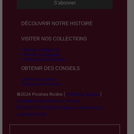
DÉCOUVRIR NOTRE HISTOIRE
VISITER NOS COLLECTIONS
Pivoines Arbustives
Pivoines Herbacées
Pivoines Itoh Hybrides
OBTENIR DES CONSEILS
Comment planter
Préventions et soins
©2024 Pivoines Rivière |
Mentions légales
|
Conditions générales de ventes
Création BeYouCrea Agence marketing et
communication