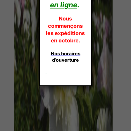
en ligne
.
Nous
commençons
les expéditions
en octobre.
Nos horaires
d’ouverture
.