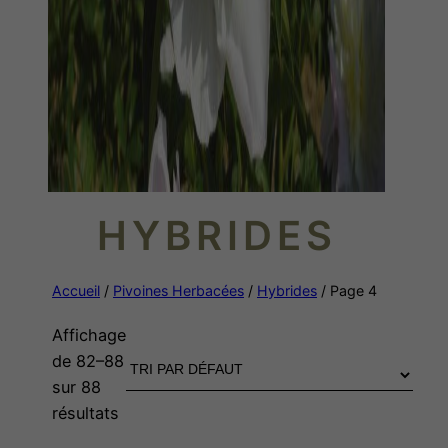
HYBRIDES
Accueil
/
Pivoines Herbacées
/
Hybrides
/ Page 4
Affichage
de 82–88
sur 88
résultats