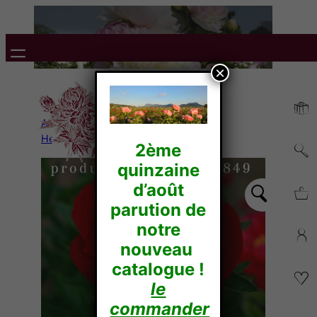
×
Accueil
/
Pivoines
Herbacées
/
Hybrides
/ TANGO
2ème
quinzaine
d’août
parution de
notre
nouveau
catalogue !
le
commander