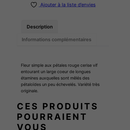
n
Ajouter à la liste d’envies
t
i
t
Description
é
Informations complémentaires
d
e
T
A
Fleur simple aux pétales rouge cerise vif
N
entourant un large coeur de longues
étamines auxquelles sont mêlés des
G
pétaloïdes un peu échevelés. Variété très
O
originale.
CES PRODUITS
POURRAIENT
VOUS