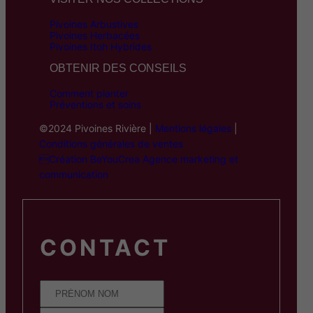
Pivoines Arbustives
Pivoines Herbacées
Pivoines Itoh Hybrides
OBTENIR DES CONSEILS
Comment planter
Préventions et soins
©2024 Pivoines Rivière |
Mentions légales
|
Conditions générales de ventes
Création BeYouCrea Agence marketing et
communication
CONTACT