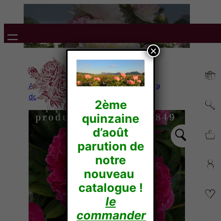
×
Accueil
/
Pivoines Herbacées
/
Lactiflora
doubles
/ VICTOR HUGO
2ème
quinzaine
d’août
parution de
notre
nouveau
catalogue !
le
commander