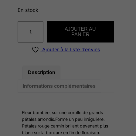
En stock
q
AJOUTER AU
u
PANIER
a
n
Ajouter à la liste d’envies
t
i
t
Description
é
Informations complémentaires
d
e
V
I
Fleur bombée, sur une corolle de grands
C
pétales arrondis.Forme un peu irrégulière.
Pétales rouge carmin brillant devenant plus
T
blanc sur la bordure en fin de floraison.
O