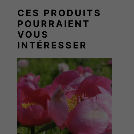
R
CES PRODUITS
H
POURRAIENT
U
G
VOUS
O
INTÉRESSER