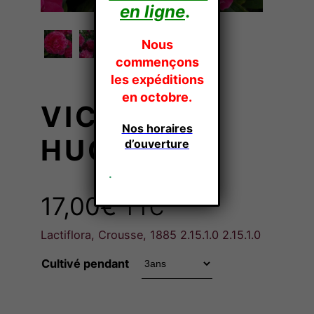
en ligne
.
Nous
commençons
les expéditions
en octobre.
VICTOR
Nos horaires
HUGO
d’ouverture
.
17,00
€
TTC
Lactiflora, Crousse, 1885 2.15.1.0 2.15.1.0
Cultivé pendant