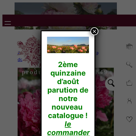
×
Accueil
/
Pivoines Herbacées
/
Lactiflora
doubles
/ TONDELEYO
2ème
quinzaine
d’août
parution de
notre
nouveau
catalogue !
le
commander