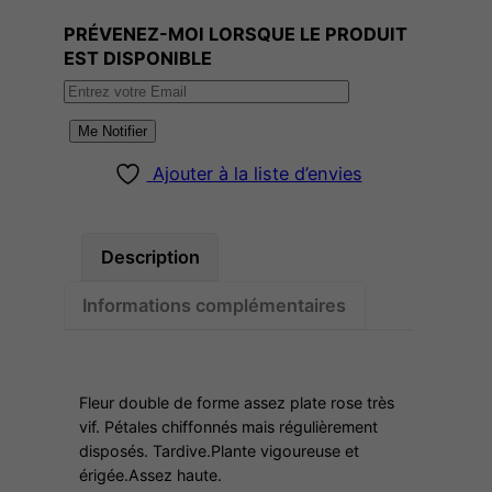
n
PRÉVENEZ-MOI LORSQUE LE PRODUIT
t
EST DISPONIBLE
i
t
é
Me Notifier
d
Ajouter à la liste d’envies
e
T
O
Description
N
D
Informations complémentaires
E
L
E
Fleur double de forme assez plate rose très
Y
vif. Pétales chiffonnés mais régulièrement
O
disposés. Tardive.Plante vigoureuse et
érigée.Assez haute.