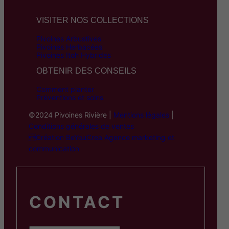
VISITER NOS COLLECTIONS
Pivoines Arbustives
Pivoines Herbacées
Pivoines Itoh Hybrides
OBTENIR DES CONSEILS
Comment planter
Préventions et soins
©2024 Pivoines Rivière |
Mentions légales
|
Conditions générales de ventes
Création BeYouCrea Agence marketing et
communication
CONTACT