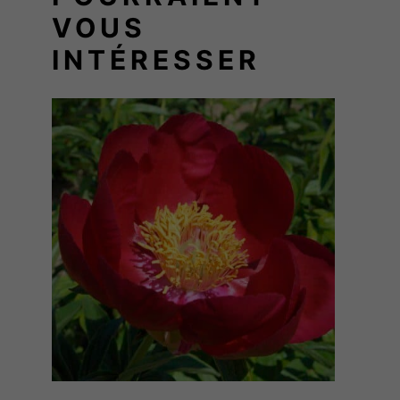
H
VOUS
I
E
INTÉRESSER
F