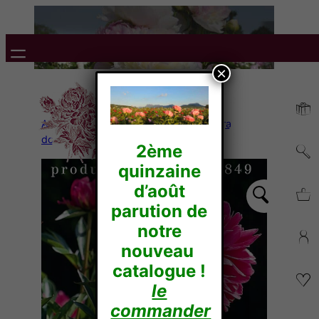
×
Accueil
/
Pivoines Herbacées
/
Lactiflora
doubles
/ SHAWNEE CHIEF
2ème
quinzaine
d’août
parution de
notre
nouveau
catalogue !
le
commander