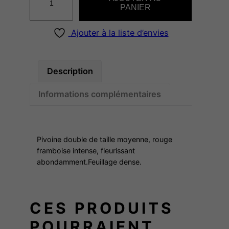
u
PANIER
a
n
Ajouter à la liste d’envies
t
i
t
Description
é
Informations complémentaires
d
e
S
H
Pivoine double de taille moyenne, rouge
A
framboise intense, fleurissant
abondamment.Feuillage dense.
W
N
E
CES PRODUITS
E
C
POURRAIENT