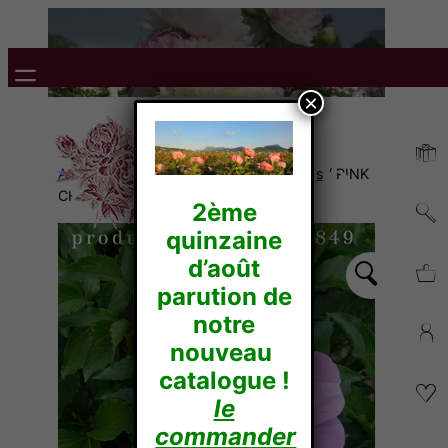
×
Accueil
/
Pivoines Herbacées
/
Hybrides
/ PINK
CHALICE
2ème
quinzaine
d’août
parution de
notre
nouveau
catalogue !
le
commander