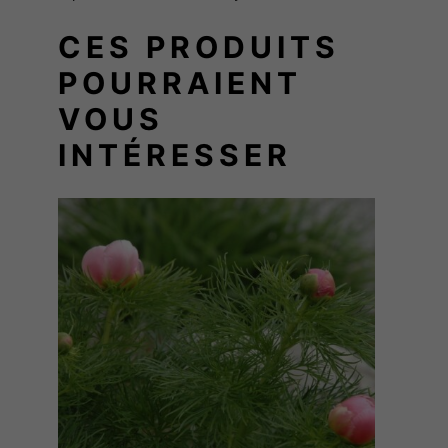
C
CES PRODUITS
H
POURRAIENT
A
L
VOUS
I
INTÉRESSER
C
E