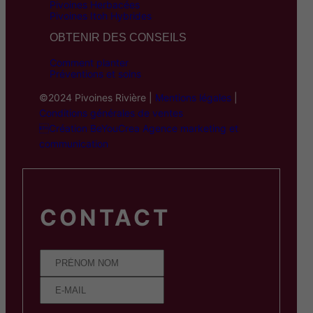
Pivoines Herbacées
Pivoines Itoh Hybrides
OBTENIR DES CONSEILS
Comment planter
Préventions et soins
©2024 Pivoines Rivière |
Mentions légales
|
Conditions générales de ventes
Création BeYouCrea Agence marketing et
communication
CONTACT