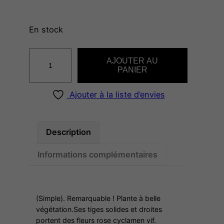
En stock
q
AJOUTER AU
u
PANIER
a
n
Ajouter à la liste d’envies
t
i
t
Description
é
Informations complémentaires
d
e
P
I
(Simple). Remarquable ! Plante à belle
N
végétation.Ses tiges solides et droites
portent des fleurs rose cyclamen vif.
K