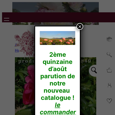
×
Accueil
/
Pivoines
Herbacées
/
Hybrides
/ PAULA FAY
2ème
quinzaine
d’août
parution de
notre
nouveau
catalogue !
le
commander