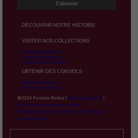
DÉCOUVRIR NOTRE HISTOIRE
VISITER NOS COLLECTIONS
Pivoines Arbustives
Pivoines Herbacées
Pivoines Itoh Hybrides
OBTENIR DES CONSEILS
Comment planter
Préventions et soins
©2024 Pivoines Rivière |
Mentions légales
|
Conditions générales de ventes
Création BeYouCrea Agence marketing et
communication