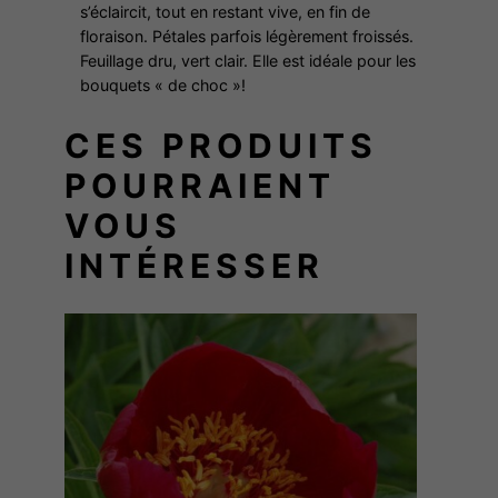
s’éclaircit, tout en restant vive, en fin de
A
floraison. Pétales parfois légèrement froissés.
F
Feuillage dru, vert clair. Elle est idéale pour les
A
bouquets « de choc »!
Y
CES PRODUITS
POURRAIENT
VOUS
INTÉRESSER