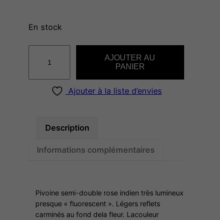
En stock
q
AJOUTER AU
u
PANIER
a
n
Ajouter à la liste d’envies
t
i
t
Description
é
Informations complémentaires
d
e
P
A
Pivoine semi-double rose indien très lumineux
U
presque « fluorescent ». Légers reflets
carminés au fond dela fleur. Lacouleur
L