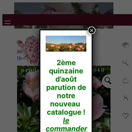
×
Accueil
/
Pivoines
Herbacées
/
Hybrides
/ PAGEANT
2ème
quinzaine
d’août
parution de
notre
nouveau
catalogue !
le
commander