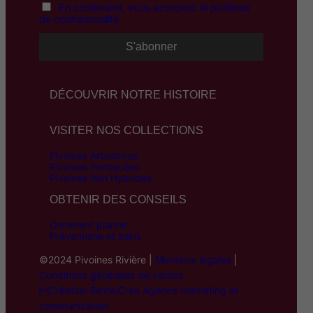
En continuant, vous acceptez la politique
de confidentialité
DÉCOUVRIR NOTRE HISTOIRE
VISITER NOS COLLECTIONS
Pivoines Arbustives
Pivoines Herbacées
Pivoines Itoh Hybrides
OBTENIR DES CONSEILS
Comment planter
Préventions et soins
©2024 Pivoines Rivière |
Mentions légales
|
Conditions générales de ventes
Création BeYouCrea Agence marketing et
communication