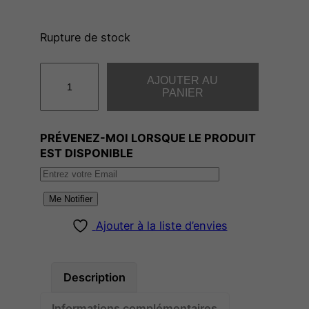
Rupture de stock
q
AJOUTER AU
u
PANIER
a
n
PRÉVENEZ-MOI LORSQUE LE PRODUIT
t
EST DISPONIBLE
i
t
é
Me Notifier
d
Ajouter à la liste d’envies
e
P
A
Description
G
E
Informations complémentaires