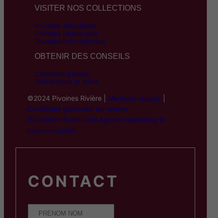
VISITER NOS COLLECTIONS
Pivoines Arbustives
Pivoines Herbacées
Pivoines Itoh Hybrides
OBTENIR DES CONSEILS
Comment planter
Préventions et soins
©2024 Pivoines Rivière |
Mentions légales
|
Conditions générales de ventes
Création BeYouCrea Agence marketing et
communication
CONTACT