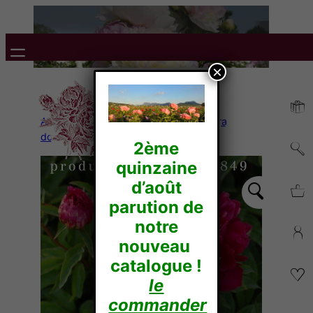
×
Accueil
/
Pivoines Herbacées
/
Lactiflora
doubles
/ MME BUCQUET
2ème
quinzaine
d’août
parution de
notre
nouveau
catalogue !
le
commander