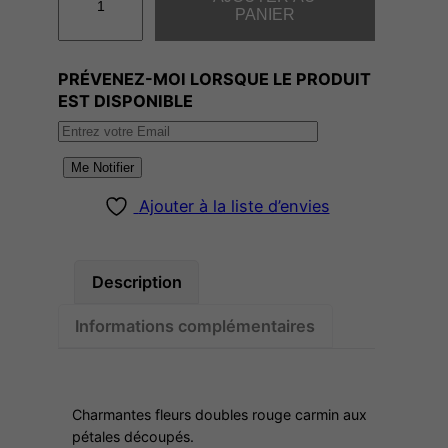
u
PANIER
a
n
PRÉVENEZ-MOI LORSQUE LE PRODUIT
t
EST DISPONIBLE
i
t
é
Me Notifier
d
Ajouter à la liste d’envies
e
M
M
Description
E
B
Informations complémentaires
U
C
Q
Charmantes fleurs doubles rouge carmin aux
U
pétales découpés.