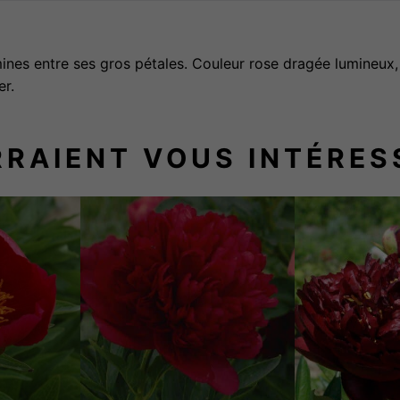
e
M
mines entre ses gros pétales. Couleur rose dragée lumineux,
I
er.
S
S
E
RRAIENT VOUS INTÉRES
C
K
A
R
D
T