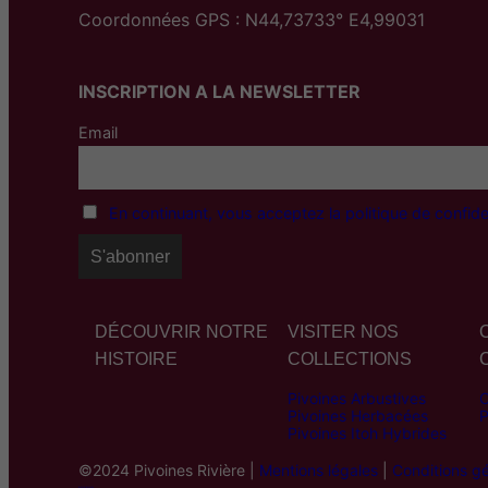
Coordonnées GPS : N44,73733° E4,99031
INSCRIPTION A LA NEWSLETTER
Email
En continuant, vous acceptez la politique de confiden
DÉCOUVRIR NOTRE
VISITER NOS
HISTOIRE
COLLECTIONS
Pivoines Arbustives
C
Pivoines Herbacées
P
Pivoines Itoh Hybrides
©2024 Pivoines Rivière |
Mentions légales
|
Conditions g