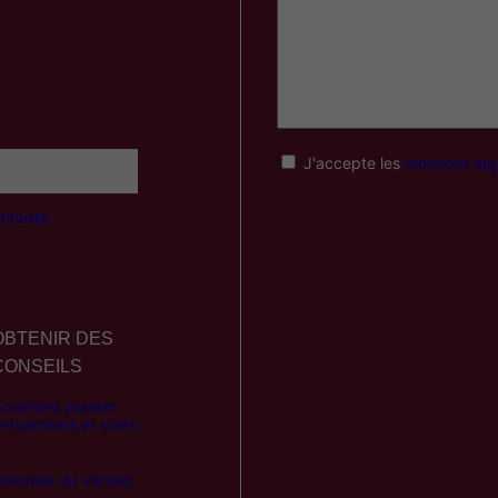
J'accepte les
mentions lég
tialité
OBTENIR DES
CONSEILS
omment planter
réventions et soins
énérales de ventes