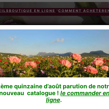
EILS
BOUTIQUE EN LIGNE
COMMENT ACHETER
E
 MISS ECKARDT
MISS ECKARD
ème quinzaine d’août parution de not
nouveau catalogue !
le commander e
ligne
.
16,00
€
TTC