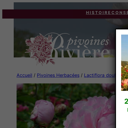
HISTOIRE
CONS
Accueil
/
Pivoines Herbacées
/
Lactiflora doubles
/
2