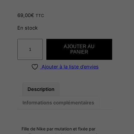
e
69,00
€
TTC
d
En stock
e
q
AJOUTER AU
u
PANIER
p
a
n
Ajouter à la liste d’envies
r
t
i
i
t
Description
é
Informations complémentaires
x
d
e
L
A
Fille de Nike par mutation et fixée par