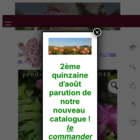
×
Accueil
/
Pivoines Arbustives
/
Hybride de lutea
et de Delavayi
/ LA SEREINE
2ème
quinzaine
d’août
parution de
notre
nouveau
catalogue !
le
commander