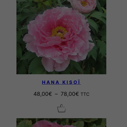
HANA KISOÏ
P
48,00
€
–
78,00
€
TTC
l
a
g