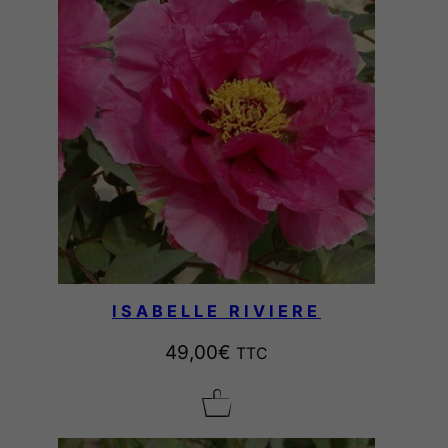
9
9
,
0
0
€
ISABELLE RIVIERE
49,00
€
TTC