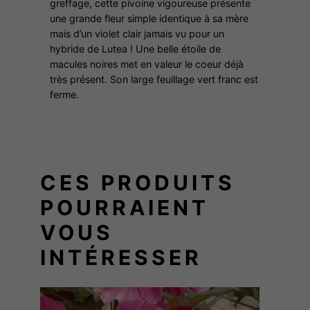
S
greffage, cette pivoine vigoureuse présente
:
une grande fleur simple identique à sa mère
E
mais d’un violet clair jamais vu pour un
R
6
hybride de Lutea ! Une belle étoile de
E
macules noires met en valeur le coeur déjà
I
très présent. Son large feuillage vert franc est
9
N
ferme.
E
,
0
CES PRODUITS
0
POURRAIENT
VOUS
€
INTÉRESSER
à