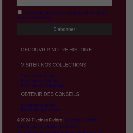
à
En continuant, vous acceptez la politique
7
de confidentialité
8
,
0
DÉCOUVRIR NOTRE HISTOIRE
0
€
VISITER NOS COLLECTIONS
Pivoines Arbustives
Pivoines Herbacées
Pivoines Itoh Hybrides
OBTENIR DES CONSEILS
Comment planter
Préventions et soins
©2024 Pivoines Rivière |
Mentions légales
|
Conditions générales de ventes
Création BeYouCrea Agence marketing et