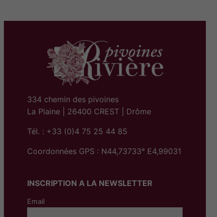
à
e
7
d
8
e
,
p
0
r
0
i
€
x
334 chemin des pivoines
La Plaine | 26400 CREST | Drôme
:
Tél. : +33 (0)4 75 25 44 85
4
Coordonnées GPS : N44,73733° E4,99031
8
,
INSCRIPTION A LA NEWSLETTER
0
0
Email
€