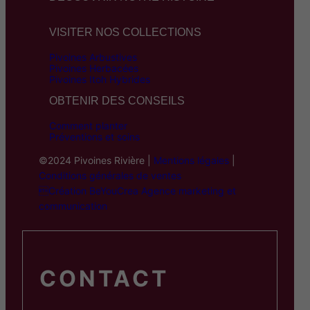
VISITER NOS COLLECTIONS
Pivoines Arbustives
Pivoines Herbacées
Pivoines Itoh Hybrides
OBTENIR DES CONSEILS
Comment planter
Préventions et soins
©2024 Pivoines Rivière |
Mentions légales
|
Conditions générales de ventes
Création BeYouCrea Agence marketing et
communication
CONTACT