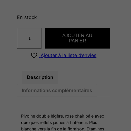
En stock
q
AJOUTER AU
u
PANIER
a
n
Ajouter à la liste d’envies
t
i
t
Description
é
Informations complémentaires
d
e
K
a
Pivoine double légère, rose chair pâle avec
t
quelques reflets jaunes à l’intérieur. Plus
blanche vers la fin de la floraison. Etamines
r