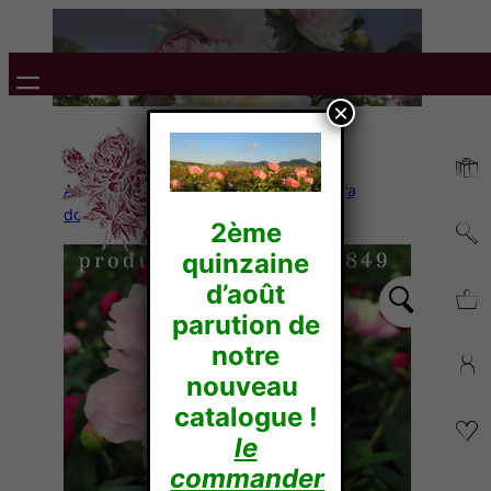
×
Accueil
/
Pivoines Herbacées
/
Lactiflora
doubles
/ Katryn FONTEYN
2ème
quinzaine
d’août
parution de
notre
nouveau
catalogue !
le
commander