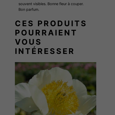
souvent visibles. Bonne fleur à couper.
y
Bon parfum.
n
F
CES PRODUITS
O
POURRAIENT
N
T
VOUS
E
INTÉRESSER
Y
N