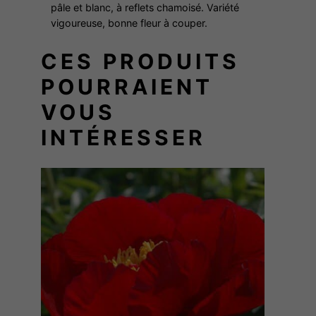
A
pâle et blanc, à reflets chamoisé. Variété
I
vigoureuse, bonne fleur à couper.
N
CES PRODUITS
S
POURRAIENT
VOUS
INTÉRESSER