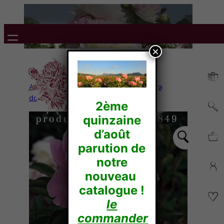
×
Accueil
/
Pivoines Herbacées
/
Lactiflora
doubles
/ FRANCES MAINS
2ème
quinzaine
d’août
parution de
notre
nouveau
catalogue !
le
commander