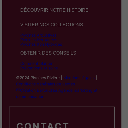
DÉCOUVRIR NOTRE HISTOIRE
VISITER NOS COLLECTIONS
Pivoines Arbustives
Pivoines Herbacées
Pivoines Itoh Hybrides
OBTENIR DES CONSEILS
Comment planter
Préventions et soins
©2024 Pivoines Rivière |
Mentions légales
|
Conditions générales de ventes
Création BeYouCrea Agence marketing et
communication
CONTACT