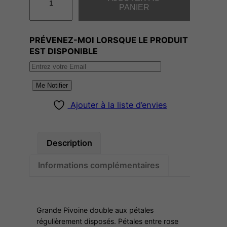
u
PANIER
a
n
PRÉVENEZ-MOI LORSQUE LE PRODUIT
t
EST DISPONIBLE
i
t
é
Me Notifier
d
Ajouter à la liste d’envies
e
F
R
Description
A
N
Informations complémentaires
C
E
S
Grande Pivoine double aux pétales
M
régulièrement disposés. Pétales entre rose