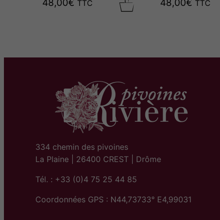
48,00
€
48,00
€
TTC
TTC
334 chemin des pivoines
La Plaine | 26400 CREST | Drôme
Tél. : +33 (0)4 75 25 44 85
Coordonnées GPS : N44,73733° E4,99031