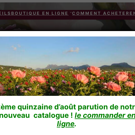
EILS
BOUTIQUE EN LIGNE
COMMENT ACHETER
E
e verdier
EUGENE VERD
ème quinzaine d’août parution de not
nouveau catalogue !
le commander e
ligne
.
48,00
€
TTC