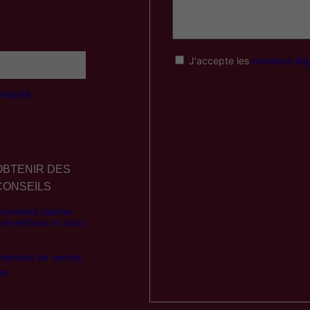
8
,
0
J'accepte les
mentions lég
0
€
tialité
à
7
8
,
OBTENIR DES
CONSEILS
0
0
omment planter
réventions et soins
€
énérales de ventes
on