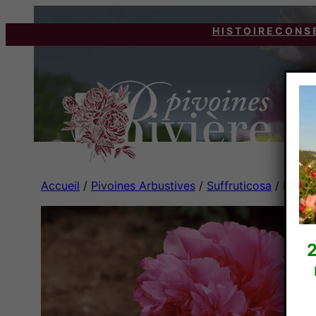
HISTOIRE
CONS
Accueil
/
Pivoines Arbustives
/
Suffruticosa
/ Eugen
2