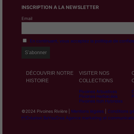
INSCRIPTION A LA NEWSLETTER
Email
En continuant, vous acceptez la politique de confiden
DÉCOUVRIR NOTRE
VISITER NOS
HISTOIRE
COLLECTIONS
Pivoines Arbustives
C
Pivoines Herbacées
P
Pivoines Itoh Hybrides
©2024 Pivoines Rivière |
Mentions légales
|
Conditions g
Création BeYouCrea Agence marketing et communicati