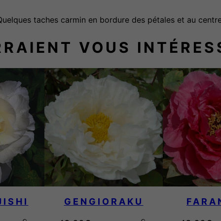
d
Quelques taches carmin en bordure des pétales et au centre
e
E
RRAIENT VOUS INTÉRES
u
g
e
n
e
v
e
r
d
i
e
ISHI
GENGIORAKU
FARA
r