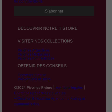
de confidentialité
DÉCOUVRIR NOTRE HISTOIRE
VISITER NOS COLLECTIONS
Pivoines Arbustives
Pivoines Herbacées
Pivoines Itoh Hybrides
OBTENIR DES CONSEILS
Comment planter
Préventions et soins
©2024 Pivoines Rivière |
Mentions légales
|
Conditions générales de ventes
Création BeYouCrea Agence marketing et
communication