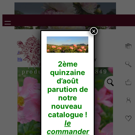
×
Accueil
/
Pivoines
Herbacées
/
Hybrides
/ Constance spry
2ème
quinzaine
d’août
parution de
notre
nouveau
catalogue !
le
commander