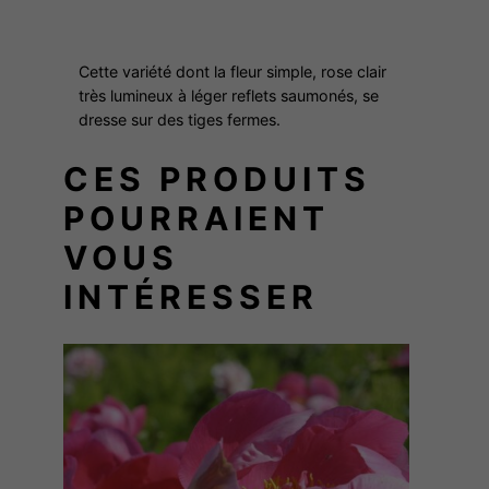
a
n
Cette variété dont la fleur simple, rose clair
c
très lumineux à léger reflets saumonés, se
e
dresse sur des tiges fermes.
s
p
CES PRODUITS
r
POURRAIENT
y
VOUS
INTÉRESSER