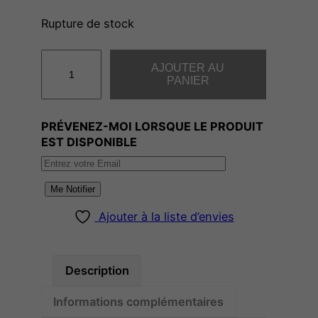
Rupture de stock
q
AJOUTER AU
u
PANIER
a
n
PRÉVENEZ-MOI LORSQUE LE PRODUIT
t
EST DISPONIBLE
i
t
é
Me Notifier
d
Ajouter à la liste d’envies
e
C
o
Description
n
s
Informations complémentaires
t