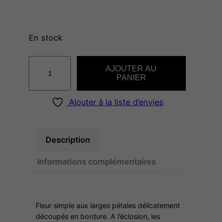
En stock
q
AJOUTER AU
u
PANIER
a
n
Ajouter à la liste d’envies
t
i
t
Description
é
Informations complémentaires
d
e
C
H
Fleur simple aux larges pétales délicatement
I
découpés en bordure. A l’éclosion, les