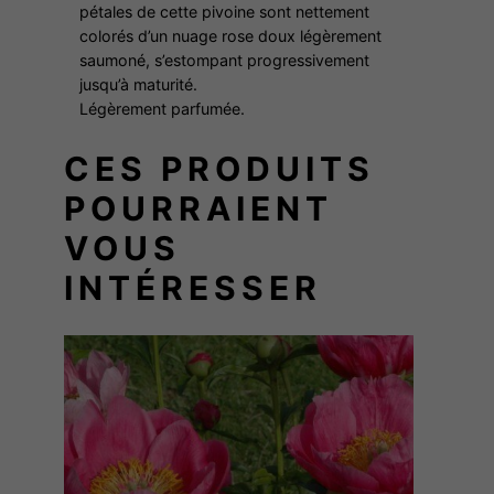
pétales de cette pivoine sont nettement
F
colorés d’un nuage rose doux légèrement
F
saumoné, s’estompant progressivement
O
jusqu’à maturité.
N
Légèrement parfumée.
C
CES PRODUITS
L
O
POURRAIENT
U
VOUS
D
INTÉRESSER