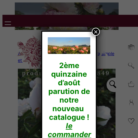
×
Accueil
/
Pivoines Herbacées
/
Lactiflora simple
et forme japonaise
/ CHIFFON CLOUD
2ème
quinzaine
d’août
parution de
notre
nouveau
catalogue !
le
commander