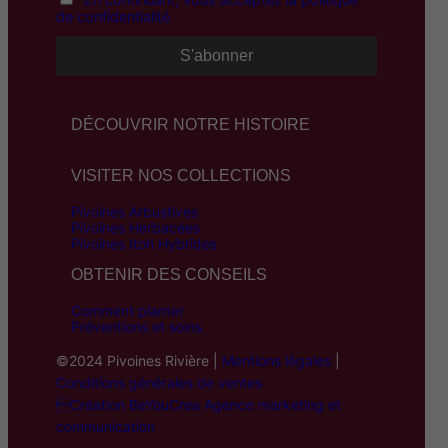
de confidentialité
DÉCOUVRIR NOTRE HISTOIRE
VISITER NOS COLLECTIONS
Pivoines Arbustives
Pivoines Herbacées
Pivoines Itoh Hybrides
OBTENIR DES CONSEILS
Comment planter
Préventions et soins
©2024 Pivoines Rivière |
Mentions légales
|
Conditions générales de ventes
Création BeYouCrea Agence marketing et
communication