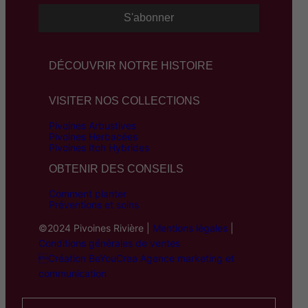
DÉCOUVRIR NOTRE HISTOIRE
VISITER NOS COLLECTIONS
Pivoines Arbustives
Pivoines Herbacées
Pivoines Itoh Hybrides
OBTENIR DES CONSEILS
Comment planter
Préventions et soins
©2024 Pivoines Rivière |
Mentions légales
|
Conditions générales de ventes
Création BeYouCrea Agence marketing et
communication