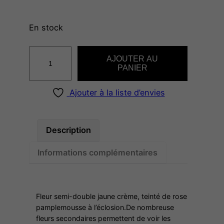
En stock
q
AJOUTER AU
u
PANIER
a
n
Ajouter à la liste d’envies
t
i
t
Description
é
Informations complémentaires
d
e
C
A
Fleur semi-double jaune crème, teinté de rose
L
pamplemousse à l’éclosion.De nombreuse
fleurs secondaires permettent de voir les
L