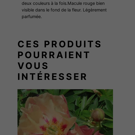
deux couleurs à la fois.Macule rouge bien
I
visible dans le fond de la fleur. Légèrement
E
parfumée.
S
M
E
CES PRODUITS
M
POURRAIENT
O
R
VOUS
Y
INTÉRESSER