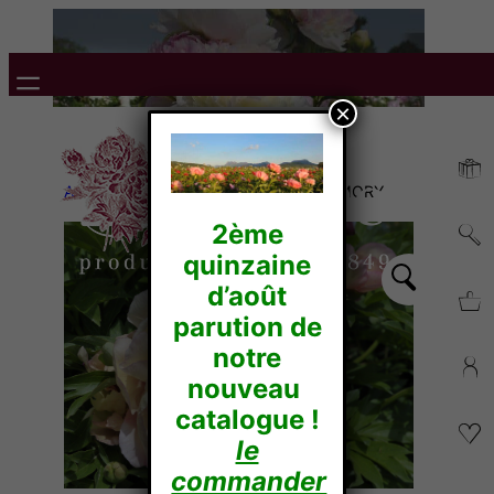
×
Accueil
/
Itoh Hybrides
/ CALLIES MEMORY
2ème
quinzaine
d’août
parution de
notre
nouveau
catalogue !
le
commander