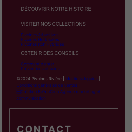
DÉCOUVRIR NOTRE HISTOIRE
VISITER NOS COLLECTIONS
Pivoines Arbustives
Pivoines Herbacées
Pivoines Itoh Hybrides
OBTENIR DES CONSEILS
Comment planter
Préventions et soins
©2024 Pivoines Rivière |
Mentions légales
|
Conditions générales de ventes
Création BeYouCrea Agence marketing et
communication
CONTACT