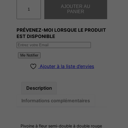
q
AJOUTER AU
u
PANIER
a
n
PRÉVENEZ-MOI LORSQUE LE PRODUIT
t
EST DISPONIBLE
i
t
é
Me Notifier
d
Ajouter à la liste d’envies
e
B
L
Description
A
C
Informations complémentaires
K
B
E
Pivoine à fleur semi-double à double rouge