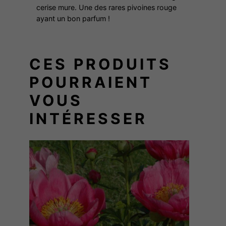
A
cerise mure. Une des rares pivoines rouge
U
ayant un bon parfum !
T
Y
CES PRODUITS
POURRAIENT
VOUS
INTÉRESSER