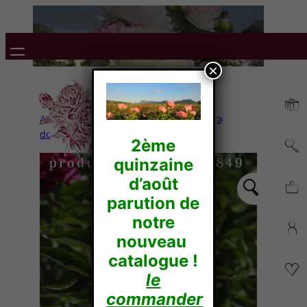
×
Accueil
/
Pivoines Herbacées
/
Lactiflora
doubles
/ BLACK BEAUTY
2ème
quinzaine
d’août
parution de
notre
nouveau
catalogue !
le
commander