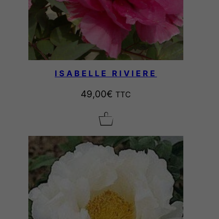
7
8
,
ISABELLE RIVIERE
0
49,00
€
TTC
0
€