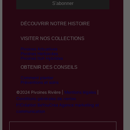
DÉCOUVRIR NOTRE HISTOIRE
VISITER NOS COLLECTIONS
Pivoines Arbustives
Pivoines Herbacées
Pivoines Itoh Hybrides
OBTENIR DES CONSEILS
Comment planter
Préventions et soins
©2024 Pivoines Rivière |
Mentions légales
|
Conditions générales de ventes
Création BeYouCrea Agence marketing et
communication