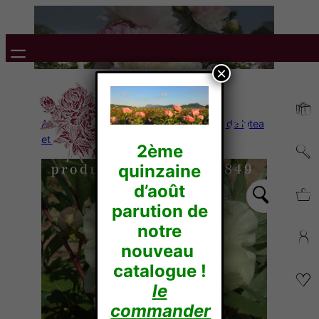
×
Accueil
/
Pivoines Arbustives
/
Hybride de lutea
et de Delavayi
/ Artemis
2ème
quinzaine
d’août
parution de
notre
nouveau
catalogue !
le
commander