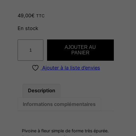
e
49,00
€
TTC
d
En stock
e
q
AJOUTER AU
u
PANIER
p
a
n
Ajouter à la liste d’envies
r
t
i
i
t
Description
é
Informations complémentaires
x
d
e
A
r
Pivoine à fleur simple de forme très épurée.