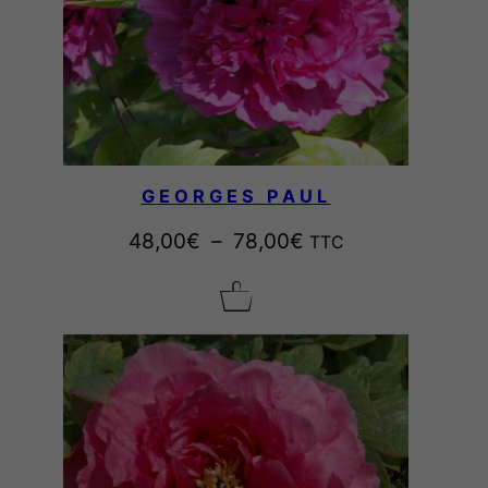
GEORGES PAUL
P
48,00
€
–
78,00
€
TTC
l
a
g
e
d
e
p