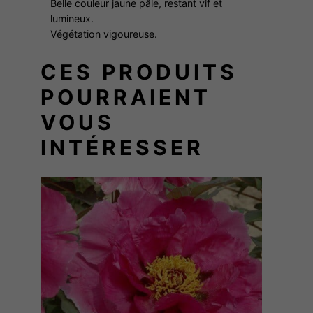
t
Belle couleur jaune pâle, restant vif et
:
lumineux.
e
Végétation vigoureuse.
m
4
i
CES PRODUITS
s
9
POURRAIENT
VOUS
,
INTÉRESSER
0
0
€
à