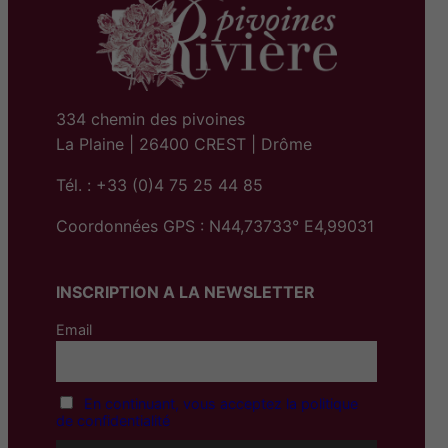
,
0
0
€
334 chemin des pivoines
La Plaine | 26400 CREST | Drôme
Tél. : +33 (0)4 75 25 44 85
Coordonnées GPS : N44,73733° E4,99031
INSCRIPTION A LA NEWSLETTER
Email
En continuant, vous acceptez la politique
de confidentialité